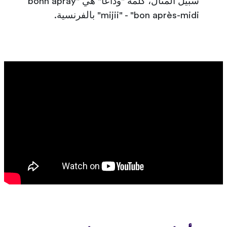
سبيل المثال، كلمة "وداعا" هي "bonn apray
mijii" - "bon après-midi" بالفرنسية.