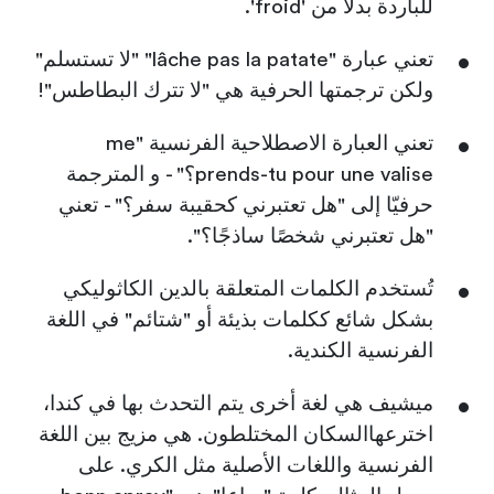
للباردة بدلاً من 'froid'.
تعني عبارة "lâche pas la patate" "لا تستسلم"
ولكن ترجمتها الحرفية هي "لا تترك البطاطس"!
تعني العبارة الاصطلاحية الفرنسية "me
prends-tu pour une valise؟" - و المترجمة
حرفيّا إلى "هل تعتبرني كحقيبة سفر؟" - تعني
"هل تعتبرني شخصًا ساذجًا؟".
تُستخدم الكلمات المتعلقة بالدين الكاثوليكي
بشكل شائع ككلمات بذيئة أو "شتائم" في اللغة
الفرنسية الكندية.
ميشيف هي لغة أخرى يتم التحدث بها في كندا،
اخترعهاالسكان المختلطون. هي مزيج بين اللغة
الفرنسية واللغات الأصلية مثل الكري. على