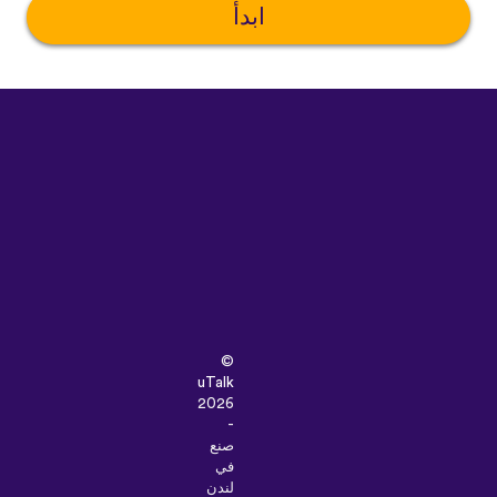
ابدأ
©
uTalk
2026
-
صنع
في
لندن