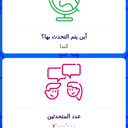
أين يتم التحدث بها؟
كندا
عدد المتحدثين
٧٬٠٠٠٬٠٠٠