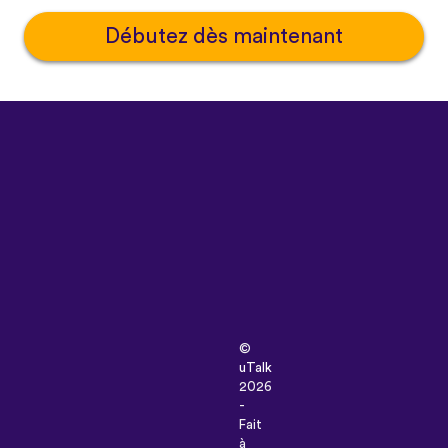
Débutez dès maintenant
©
uTalk
2026
-
Fait
à