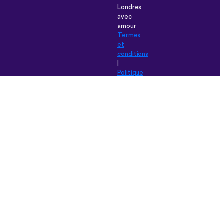
Londres
avec
amour
Termes
et
conditions
|
Politique
de
Confidentialité
|
Aide
|
Blog
|
Télécharger