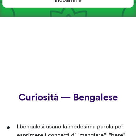
Indoariana
Curiosità — Bengalese
I bengalesi usano la medesima parola per
esprimere i concetti di "mangiare", "bere"