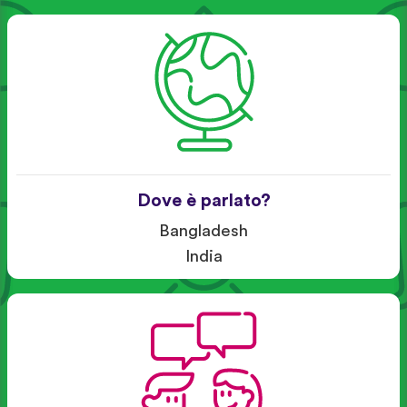
Dove è parlato?
Bangladesh
India