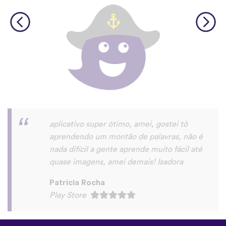
Saudações,eu gostei do app. realmente é
u'a maneira muito prática de aprender um
novo idioma.
roberto eduardo “Roberto Dode” Da
Silva
Play Store
©
uTalk
2026 - Feito em