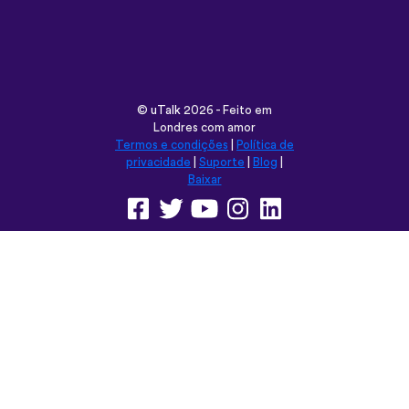
Londres com amor
Termos e condições
|
Política de
privacidade
|
Suporte
|
Blog
|
Baixar
Navegar neste site em:
English
Français
Deutsch
(British)
Español
Italiano
Русский
Nederlands
Svenska
Norsk
Dansk
Suomi
Magyar
Ελληνικά
Türkçe
עברית
中文
日本語
Čeština
Slovenčina
Български
Polski
Română
فارسی
Bahasa
(ایران)
Indonesia
ไทย
Tiếng
한국어
Việt
Português
Українська
العربية