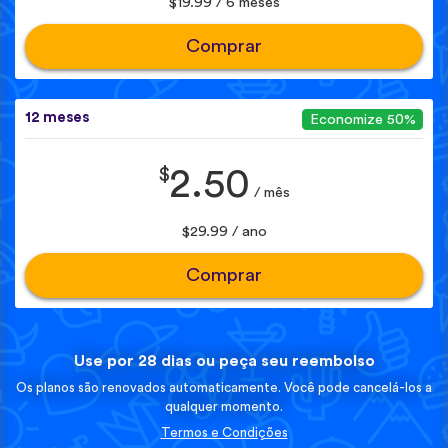
$19.99 / 6 meses
Comprar
12 meses
Economize 50%
$
2.50
/ mês
$29.99 / ano
Comprar
Use por 28 dias ou peça seu reembolso
Os planos são renovados automaticamente. Você pode cancelá-los a
qualquer momento.
Termos e Condições