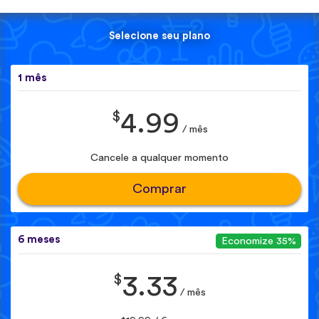
Selecione seu plano
1 mês
$
4.99
/ mês
Cancele a qualquer momento
Comprar
6 meses
Economize 35%
$
3.33
/ mês