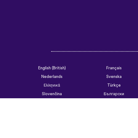
English (British)
Français
Nederlands
Svenska
Ελληνικά
Türkçe
Slovenčina
Български
ไทย
Tiếng Việt