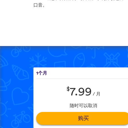
口音。
1个月
$
7.99
/ 月
随时可以取消
购买