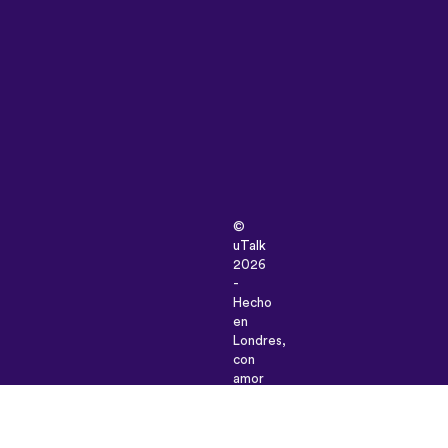
©
uTalk
2026
-
Hecho
en
Londres,
con
amor
Términos
y
Condiciones