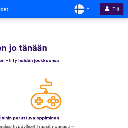
Tili
udet
n jo tänään
en – liity heidän joukkoonsa
leihin perustuva oppiminen
aksu hyödylliset fraasit nopeasti –