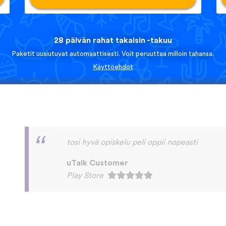
28 päivän rahat takaisin -takuu
Paketit uusiutuvat automaattisesti. Voit peruuttaa milloin tahansa.
Käyttöehdot
I love this app! I am learning Serbian, which 
on language apps but I’m blown away by how
languages are on here. This is a wonderful re
language has a lot of care given to it. I love
instead of a stupid AI voice or whatever. The
speaking practice - this is one of the only a
that with memory and has actually helped