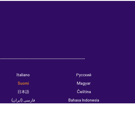
ould’ve forgotten. Phrases
of weird to remember but it’s
tence structure and
go. Overall I love this app,
 access all the courses like
hat I think I will be doing