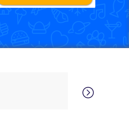
is a relatively rare language
 many other incredibly rare
source, and I feel like each
 that native speakers are used
 biggest thing, though is the
pps I’ve used that combines
 me remember some pretty