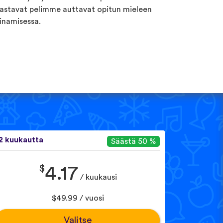
astavat pelimme auttavat opitun mieleen
inamisessa.
2 kuukautta
Säästä 50 %
$
4.17
/ kuukausi
$49.99 / vuosi
Valitse