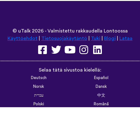
random vocabulary words that I otherwise w
like “should I boil the water?” seemed kind 
actually been really helpful for learning sen
memorizing multiple vocabulary words in one 
and I’m grateful that you don’t have to pay to
some apps. However, I love this app so much t
that just for the extra features! Thanks
lexogenous
App Store
©
uTalk
2026 - Valmistettu rakkaudella Lontoossa
Käyttöehdot
|
Tietosuojakäytäntö
|
Tuki
|
Blogi
|
Lataa