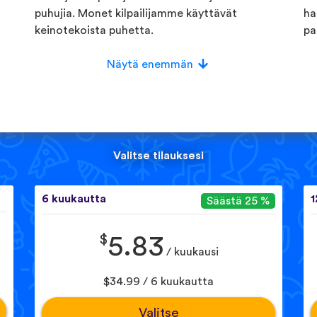
puhujia. Monet kilpailijamme käyttävät
ha
keinotekoista puhetta.
pa
Näytä enemmän
Valitse tilauksesi
6 kuukautta
1
Säästä 25 %
$
5.83
/ kuukausi
$34.99 / 6 kuukautta
Valitse