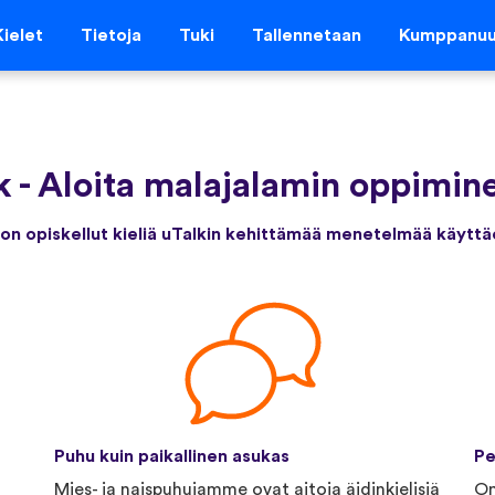
Kielet
Tietoja
Tuki
Tallennetaan
Kumppanu
k
-
Aloita malajalamin oppimine
 on opiskellut kieliä uTalkin kehittämää menetelmää käyttä
Puhu kuin paikallinen asukas
Pe
Mies- ja naispuhujamme ovat aitoja äidinkielisiä
Om