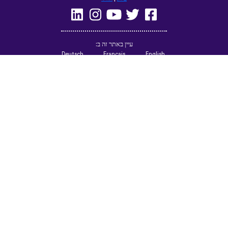
עיין באתר זה ב:
Deutsch
Français
English
(British)
Русский
Italiano
Español
Norsk
Svenska
Nederlands
Magyar
Suomi
Dansk
Ελληνικά
Türkçe
עברית
Čeština
日本語
中文
Polski
Български
Slovenčina
Română
فارسی
Bahasa
(ایران)
Indonesia
한국어
Tiếng
ไทย
Việt
Português
Українська
العربية
do Brasil
الرسمية
الحديثة
Azərbaycan
Монгол