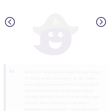
I’m SOOOOO grateful, you are literally
the only app who has SO MANY African
languages !!!!! I recently took a DNA test
and I really want to reconnect with my
African roots and it’s so hard to find
African languages other than Swahili on
the internet and the resources aren’t
easily accessible… the fact that you have
So many languages makes me so happy
because of you, I’ll be able to learn
Lingala, Yoruba , Zulu , Xhosa !!! Thank
you x10000000 ! And your games are very