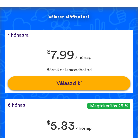
Válassz előfizetést
1 hónapra
$
7.99
/ hónap
Bármikor lemondhatod
Válaszd ki
6 hónap
Megtakarítás 25 %
$
5.83
/ hónap