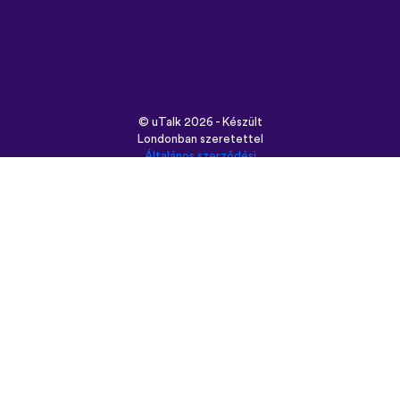
©
uTalk
2026 - Készült
Londonban szeretettel
Általános szerződési
feltételek
|
Adatbiztonság
|
Támogatás
|
Blog
|
Letöltés
Használt böngésző:
English
Français
Deutsch
(British)
Español
Italiano
Русский
Nederlands
Svenska
Norsk
Dansk
Suomi
Magyar
Ελληνικά
Türkçe
עברית
中文
日本語
Čeština
Slovenčina
Български
Polski
Română
فارسی
Bahasa