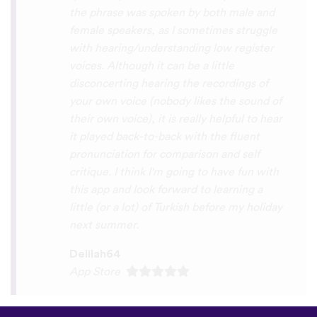
interactive, fun and the vocabulary words
that you suggest offer a great virtual
immersion / introduction to the language
:) perfect for beginners!!! Ps: Are you
planing to add Ewe , Fon and Akan in the
future?
😍
😍
😍
they are the official
languages of Benin, Togo and Ghana :D
Thanks
🙏
😊
Sunshiiiine_004
App Store