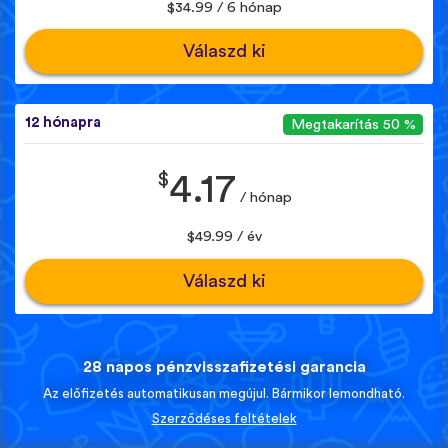
$34.99 / 6 hónap
Válaszd ki
12 hónapra
Megtakarítás 50 %
$
4.17
/ hónap
$49.99 / év
Válaszd ki
28 napos pénzvisszafizetési garancia
Az előfizetés automatikusan megújul. Bármikor lemondható.
Szerződéses feltételek