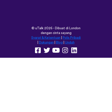
©
uTalk
2026 - Dibuat di London
dengan cinta sayang
Syarat & Ketentuan
|
Polis Pribadi
|
Dukungan
|
Blog
|
Unduh
Jelajahi situs ini dalam:
English
Français
Deutsch
(British)
Español
Italiano
Русский
Nederlands
Svenska
Norsk
Dansk
Suomi
Magyar
Ελληνικά
Türkçe
עברית
中文
日本語
Čeština
Slovenčina
Български
Polski
Română
فارسی
Bahasa
(ایران)
Indonesia
ไทย
Tiếng
한국어
Việt