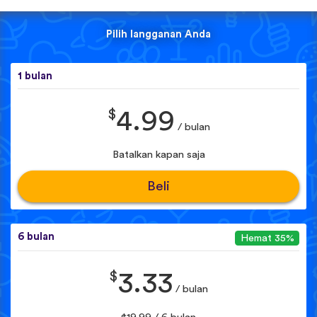
Pilih langganan Anda
1 bulan
$
4.99
/ bulan
Batalkan kapan saja
Beli
6 bulan
Hemat 35%
$
3.33
/ bulan