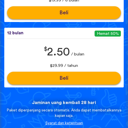
$19.99 / 6 bulan
Beli
12 bulan
Hemat 50%
$
2.50
/ bulan
$29.99 / tahun
Beli
Jaminan uang kembali 28 hari
Paket diperpanjang secara otomatis. Anda dapat membatalkannya
kapan saja.
Syarat dan ketentuan