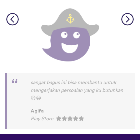
Very nice app, I learned a lot of Chinese
words in just an hour when I first
downloaded it, and I'm am really enjoying
it. Love the fact that there is both a male
and a female voice. Great app
♥
✨
Talent Gukuta
Play Store