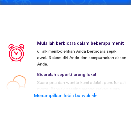
Mulailah berbicara dalam beberapa menit
uTalk membolehkan Anda berbicara sejak
awal. Rekam diri Anda dan sempurnakan aksen
Anda.
Bicaralah seperti orang lokal
Suara pria dan wanita kami adalah penutur asli
nyata. Banyak pesaing menggunakan suara
Menampilkan lebih banyak
buatan.