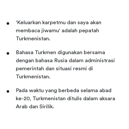
'Keluarkan karpetmu dan saya akan
membaca jiwamu' adalah pepatah
Turkmenistan.
Bahasa Turkmen digunakan bersama
dengan bahasa Rusia dalam administrasi
pemerintah dan situasi resmi di
Turkmenistan.
Pada waktu yang berbeda selama abad
ke-20, Turkmenistan ditulis dalam aksara
Arab dan Sirilik.