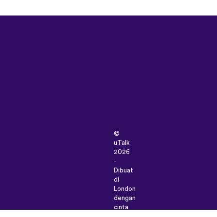
©
uTalk
2026
-
Dibuat
di
London
dengan
cinta
sayang