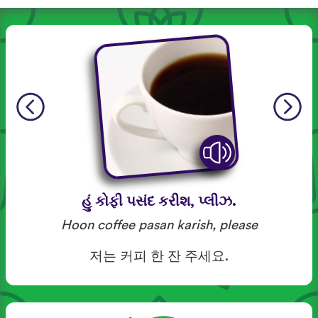
હું કોફી પસંદ કરીશ, પ્લીઝ.
Hoon coffee pasan karish, please
저는 커피 한 잔 주세요.