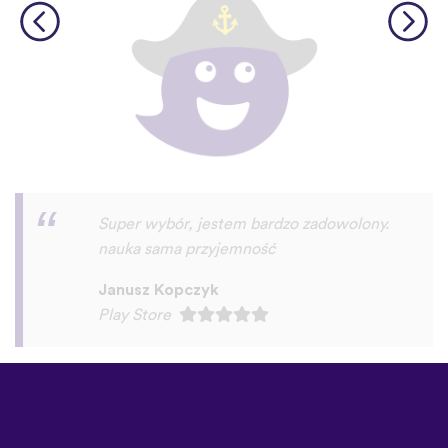
Super aplikacja!
Rafał Wichary
Play Store
©
uTalk
2026 - Wykonane w
Londynie z miłością
Zasady i Warunki
|
Polityka
prywatności
|
Pomoc
|
Blog
|
Pobierz