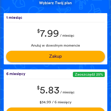
Wybierz Twój plan
1 miesiąc
$
7.99
/ miesiąc
Anuluj w dowolnym momencie
Zakup
6 miesięcy
Zaoszczędź 25%
$
5.83
/ miesiąc
$34.99 / 6 miesięcy