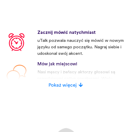
Zacznij mówić natychmiast
uTalk pozwala nauczyć się mówić w nowym
języku od samego początku. Nagraj siebie i
udoskonal swój akcent.
Mów jak miejscowi
Nasi męscy i żeńscy aktorzy głosowi są
prawdziwymi native speakerami. Wielu
konkurentów używa sztucznych głosów.
Pokaż więcej