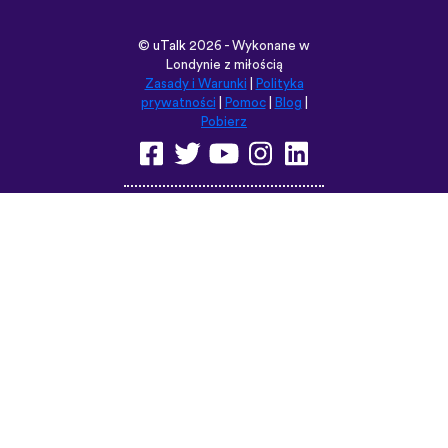
Przeglądaj tę witrynę w:
English
Français
Deutsch
(British)
Español
Italiano
Русский
Nederlands
Svenska
Norsk
Dansk
Suomi
Magyar
Ελληνικά
Türkçe
עברית
中文
日本語
Čeština
Slovenčina
Български
Polski
Română
فارسی
Bahasa
(ایران)
Indonesia
ไทย
Tiếng
한국어
Việt
Português
Українська
العربية
do Brasil
الرسمية
الحديثة
Монгол
Azərbaycan
dili