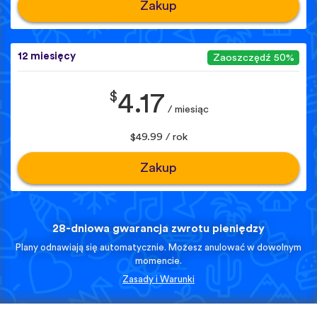
Zakup
12 miesięcy
Zaoszczędź 50%
$
4.17
/ miesiąc
$49.99 / rok
Zakup
28-dniowa gwarancja zwrotu pieniędzy
Plany odnawiają się automatycznie. Możesz anulować w dowolnym
momencie.
Zasady i Warunki