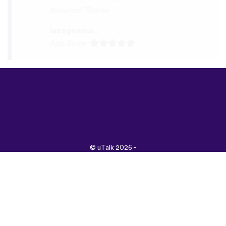
©
uTalk
2026 -
Vyrobené s láskou v
Londýne
Všeobecné obchodné
podmienky
|
Zásady
ochrany osobných
údajov
|
Podpora
|
Blog
|
Stiahnuť&nbsp;
Prehliadnite si túto
stránku v:
English
Français
Deutsch
(British)
Español
Italiano
Русский
Nederlands
Svenska
Norsk
Dansk
Suomi
Magyar
Ελληνικά
Türkçe
עברית