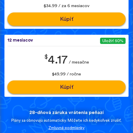
$34.99 / za 6 mesiacov
Kúpiť
12 mesiacov
Uložiť 50%
$
4.17
/ mesačne
$49.99 / ročne
Kúpiť
28-dňová záruka vrátenia peňazí
Plány sa obnovujú automaticky. Môžete ich kedykoľvek zrušiť.
Zmluvné podmienky