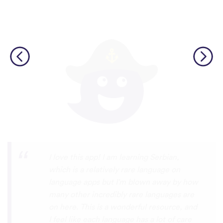
Although I only downloaded the app today,
I'm liking what I have seen, so far. I have
been playing around with it to try to learn
the format and how to navigate around
the app and have found it to be really user
friendly. When listening to the fluent
speakers' pronunciation, I really liked that
the phrase was spoken by both male and
female speakers, as I sometimes struggle
with hearing/understanding low register
voices. Although it can be a little