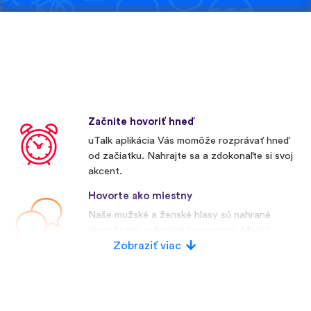
Začnite hovoriť hneď
uTalk aplikácia Vás momôže rozprávať hneď
od začiatku. Nahrajte sa a zdokonaľte si svoj
akcent.
Hovorte ako miestny
Naše mužské a ženské hlasy sú nahrané
skutočnými rodenými hovorcami. Mnohí
konkurenti používajú umelé hlasy.
Zobraziť viac