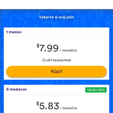
Vyberte si svoj plán
1 mesiac
$
7.99
/ mesačne
Zrušiť kedykoľvek
Kúpiť
6 mesiacov
Uložiť 25%
$
5.83
/ mesačne