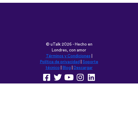
©
uTalk
2026 - Hecho en
Londres, con amor
Términos y Condiciones
|
Política de privacidad
|
Soporte
técnico
|
Blog
|
Descargar
Navega esta web en:
English
Français
Deutsch
(British)
Español
Italiano
Русский
Nederlands
Svenska
Norsk
Dansk
Suomi
Magyar
Ελληνικά
Türkçe
עברית