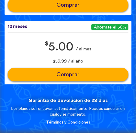
Comprar
12 meses
Ahórrate el 50%
$
5.00
/ al mes
$59.99 / al año
Comprar
Garantía de devolución de 28 días
Los planes se renuevan automáticamente. Puedes cancelar en
cualquier momento.
Términos y Condiciones