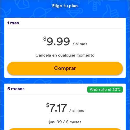
Elige tu plan
1 mes
$
9.99
/ al mes
Cancela en cualquier momento
Comprar
6 meses
Ahórrate el 30%
$
7.17
/ al mes
$42.99 / 6 meses