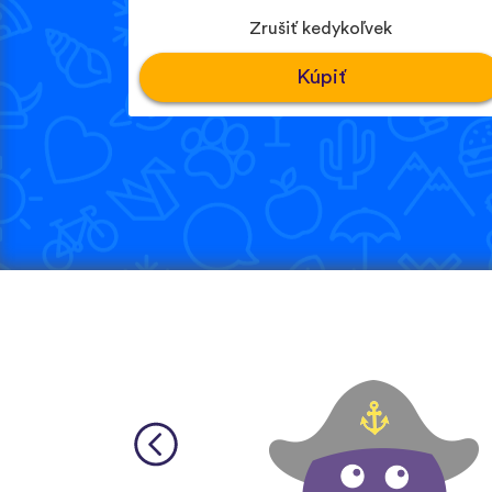
Zrušiť kedykoľvek
Kúpiť