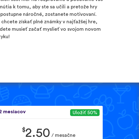
inútia k tomu, aby ste sa učili a pretože hry
 postupne náročné, zostanete motivovaní.
 chcete získať plné známky v najťažšej hre,
dete musieť začať myslieť vo svojom novom
zyku!
2 mesiacov
Uložiť 50%
$
2.50
/ mesačne