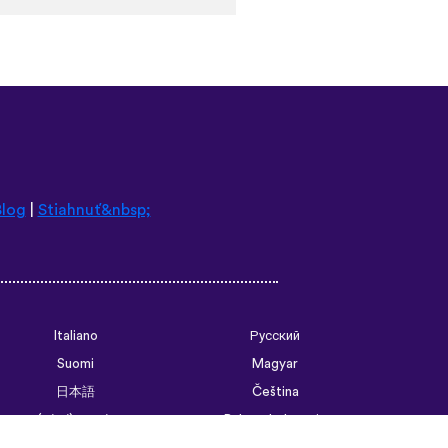
 biggest thing, though is the
pps I’ve used that combines
 me remember some pretty
ould’ve forgotten. Phrases
of weird to remember but it’s
tence structure and
go. Overall I love this app,
 access all the courses like
hat I think I will be doing