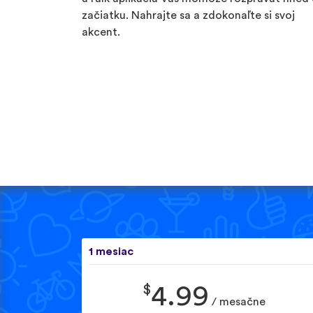
začiatku. Nahrajte sa a zdokonaľte si svoj
akcent.
1 mesiac
$
4.99
/ mesačne