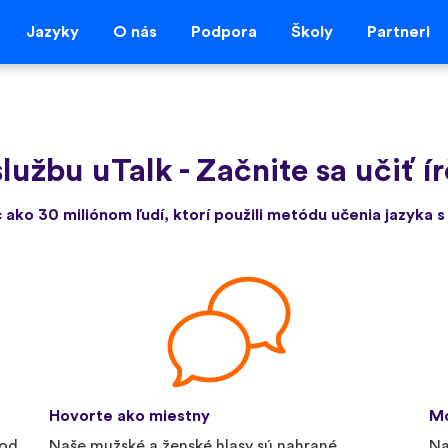
Jazyky
O nás
Podpora
Školy
Partneri
službu uTalk
-
Začnite sa učiť í
c ako 30 miliónom ľudí, ktorí použili metódu učenia jazyka s
Hovorte ako miestny
Mo
 od
Naše mužské a ženské hlasy sú nahrané
Na