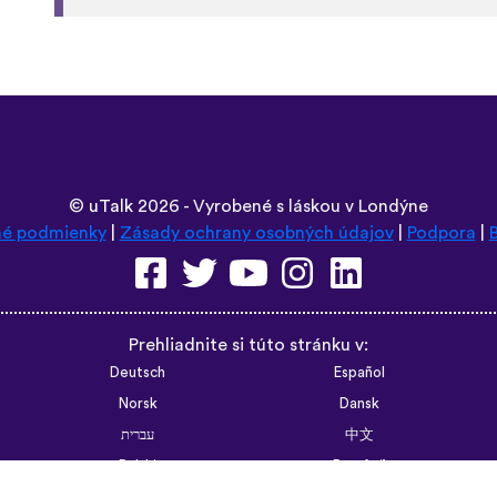
instead of a stupid AI voice or whatever. The
speaking practice - this is one of the only a
that with memory and has actually helped
random vocabulary words that I otherwise w
like “should I boil the water?” seemed kind 
actually been really helpful for learning sen
memorizing multiple vocabulary words in one 
and I’m grateful that you don’t have to pay to
some apps. However, I love this app so much t
that just for the extra features! Thanks
lexogenous
App Store