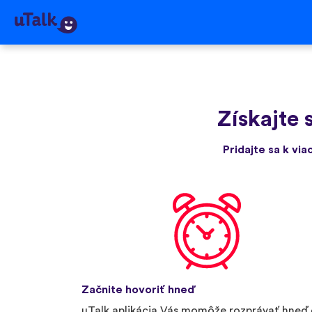
Získajte 
Pridajte sa k via
Začnite hovoriť hneď
uTalk aplikácia Vás momôže rozprávať hneď