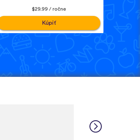
$29.99 / ročne
Kúpiť
is a relatively rare language
 many other incredibly rare
source, and I feel like each
 that native speakers are used