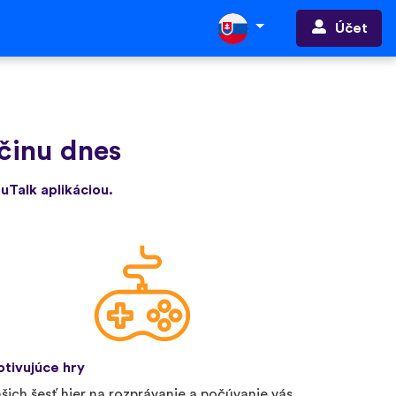
Účet
rčinu dnes
 uTalk aplikáciou.
tivujúce hry
šich šesť hier na rozprávanie a počúvanie vás