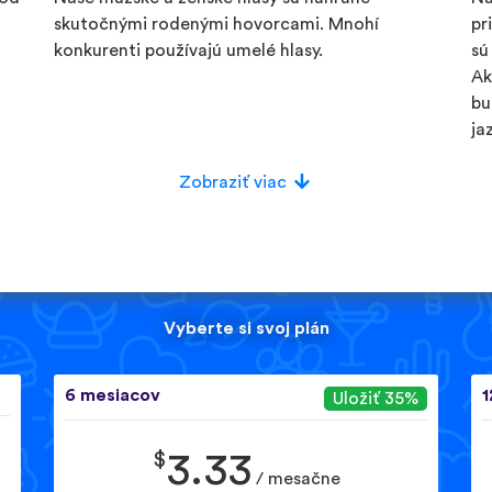
skutočnými rodenými hovorcami. Mnohí
pr
konkurenti používajú umelé hlasy.
sú
Ak
bu
ja
Zobraziť viac
Vyberte si svoj plán
6 mesiacov
1
Uložiť 35%
$
3.33
/ mesačne