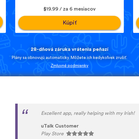
$19.99 / za 6 mesiacov
Kúpiť
28-dňová záruka vrátenia peňazí
Plány sa obnovujú automaticky. Môžete ich kedykoľvek zrušiť.
Zmluvné podmienky
I love this app! I am learning Serbian, which 
on language apps but I’m blown away by how
languages are on here. This is a wonderful re
language has a lot of care given to it. I love