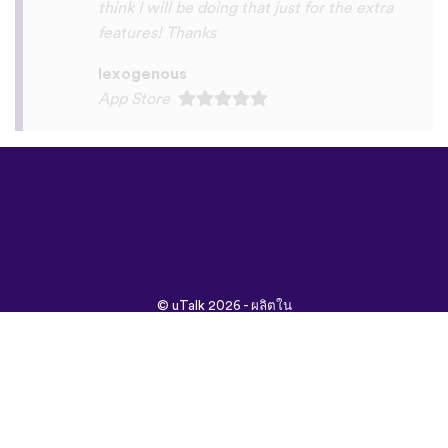
©
uTalk
2026 - ผลิตใน
ลอนดอนด้วยรัก
ข้อกำหนดและเงื่อนไข
|
นโยบายความเป็นส่วนตัว
|
ช่วยเหลือ
|
บล็อก
|
ดาวน์โหลด
ค้นหาเว็บนี้ใน:
English
Français
Deutsch
(British)
Español
Italiano
Русский
Nederlands
Svenska
Norsk
Dansk
Suomi
Magyar
Ελληνικά
Türkçe
עברית
中文
日本
Čeština
語