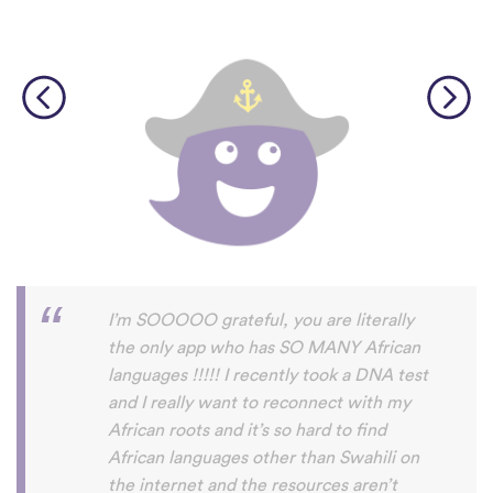
I am giving a solid 5 star for this app. This
is the best app ever when it comes to
learning new languages, Duolingo is just a
joke, it doesn't come close to this app. I
can now speak the language of DRC
Congo
🇨
🇩
(lingala), my next favorite
country after my country Cameroon
🇨
🇲
.
Thanks to uTalk I can become a lingual
franca.
DERICK NGIMKENG.
Play Store