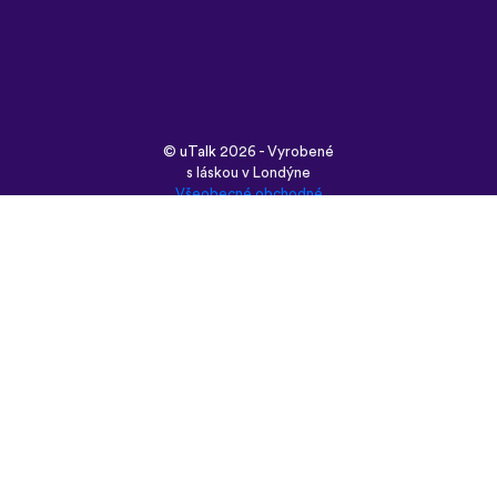
English
Français
Deutsch
(British)
Español
Italiano
Русский
Nederlands
Svenska
Norsk
Dansk
Suomi
Magyar
Ελληνικά
Türkçe
עברית
中文
日本語
Čeština
Slovenčina
Български
Polski
Română
فارسی
Bahasa
(ایران)
Indonesia
ไทย
Tiếng
한국어
Việt
Português
Українська
العربية
do
الرسمية
Brasil
الحديثة
Монгол
Azərbaycan
dili