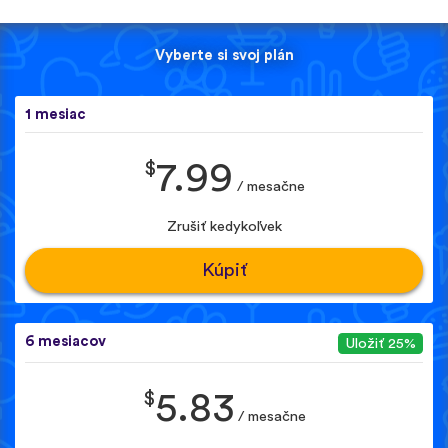
Vyberte si svoj plán
1 mesiac
$
7.99
/ mesačne
Zrušiť kedykoľvek
Kúpiť
6 mesiacov
Uložiť 25%
$
5.83
/ mesačne