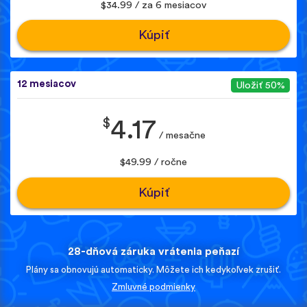
$34.99 / za 6 mesiacov
Kúpiť
12 mesiacov
Uložiť 50%
$
4.17
/ mesačne
$49.99 / ročne
Kúpiť
28-dňová záruka vrátenia peňazí
Plány sa obnovujú automaticky. Môžete ich kedykoľvek zrušiť.
Zmluvné podmienky