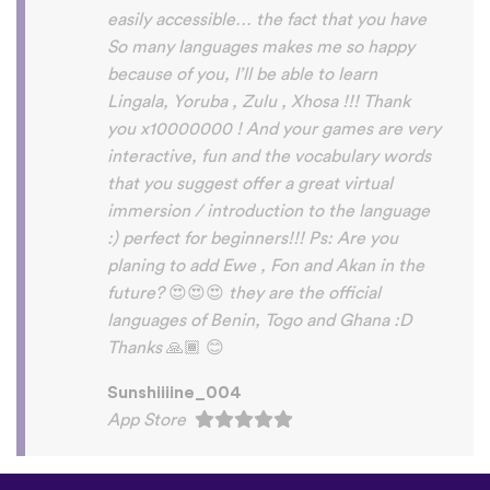
©
uTalk
2026 - Vyrobené
s láskou v Londýne
Všeobecné obchodné
podmienky
|
Zásady
ochrany osobných údajov
|
Podpora
|
Blog
|
Stiahnuť&nbsp;
Prehliadnite si túto
stránku v: