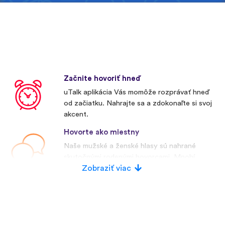
Začnite hovoriť hneď
uTalk aplikácia Vás momôže rozprávať hneď
od začiatku. Nahrajte sa a zdokonaľte si svoj
akcent.
Hovorte ako miestny
Naše mužské a ženské hlasy sú nahrané
skutočnými rodenými hovorcami. Mnohí
konkurenti používajú umelé hlasy.
Zobraziť viac