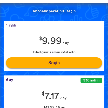
Abonelik paketinizi seçin
1 aylık
$
9.99
/ ay
Dilediğiniz zaman iptal edin
Seçin
6 ay
%30 indirim
$
7.17
/ ay
$42.99 / 6 ay