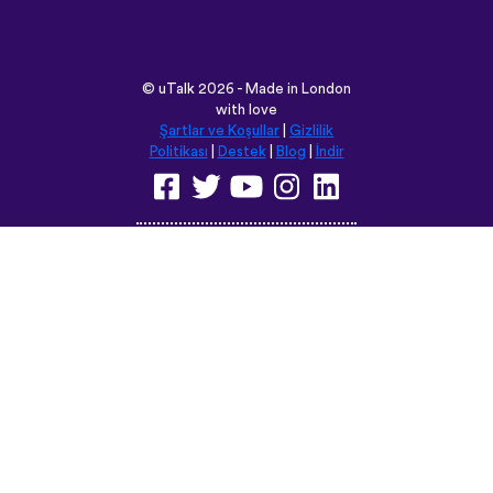
©
uTalk
2026 - Made in London
with love
Şartlar ve Koşullar
|
Gizlilik
Politikası
|
Destek
|
Blog
|
İndir
Bu siteyi aşağıdaki dillere
çevirebilirsiniz:
English
Français
Deutsch
(British)
Español
Italiano
Русский
Nederlands
Svenska
Norsk
Dansk
Suomi
Magyar
Ελληνικά
Türkçe
עברית
中文
日本語
Čeština
Slovenčina
Български
Polski
Română
فارسی
Bahasa