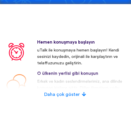
Hemen konuşmaya başlayın
uTalk ile konuşmaya hemen başlayın! Kendi
sesinizi kaydedin, orijinali ile karşılaştırın ve
telaffuzunuzu geliştirin.
O ülkenin yerlisi gibi konuşun
Erkek ve kadın seslendirmelerimiz, ana dilinde
konuşan kişilere aittir. Diğer firmaların çoğu
yapay/dijital seslendirmeler kullanmaktadır.
Daha çok göster