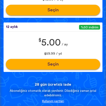
Seçin
12 aylık
%50 indirim
$
5.00
/ ay
$59.99 / yıl
Seçin
28 gün ücretsiz iade
Aboneliğiniz otomatik olarak yenilenir. Dilediğiniz zaman iptal
edebilirsiniz.
Kullanım şartları