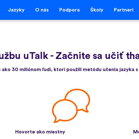
Jazyky
O nás
Podpora
Školy
Partneri
lužbu uTalk
-
Začnite sa učiť th
c ako 30 miliónom ľudí, ktorí použili metódu učenia jazyka s
Hovorte ako miestny
Mo