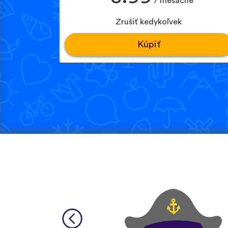
/ mesačne
Zrušiť kedykoľvek
Kúpiť