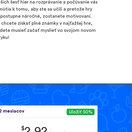
šich šesť hier na rozprávanie a počúvanie vás
inútia k tomu, aby ste sa učili a pretože hry
 postupne náročné, zostanete motivovaní.
 chcete získať plné známky v najťažšej hre,
dete musieť začať myslieť vo svojom novom
zyku!
2 mesiacov
Uložiť 50%
$
2.92