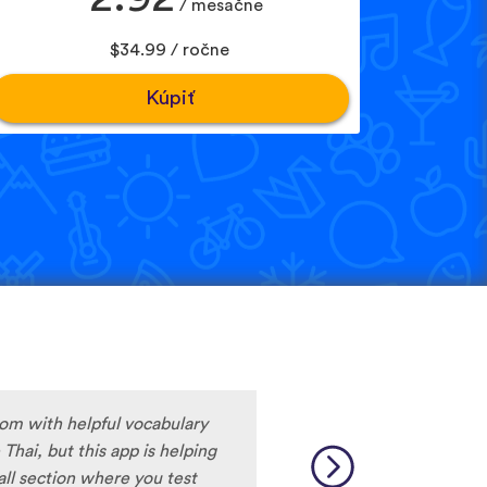
/ mesačne
$34.99 / ročne
Kúpiť
rom with helpful vocabulary
Thai, but this app is helping
call section where you test