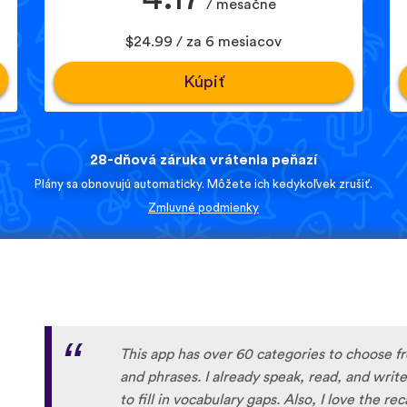
/ mesačne
$24.99 / za 6 mesiacov
Kúpiť
28-dňová záruka vrátenia peňazí
Plány sa obnovujú automaticky. Môžete ich kedykoľvek zrušiť.
Zmluvné podmienky
This app has over 60 categories to choose f
and phrases. I already speak, read, and write 
to fill in vocabulary gaps. Also, I love the re