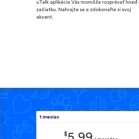
uTalk aplikácia Vás momôže rozprávať hneď
začiatku. Nahrajte sa a zdokonaľte si svoj
akcent.
1 mesiac
$
5.99