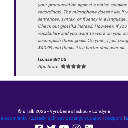
your pronunciation against a native speaker
recordings). The microphone doesn’t lie! If y
sentences, syntax, or fluency in a language,
Check out glossika instead. However, if you 
vocabulary and you want to work on your acce
accomplish those goals. Oh yeah, I just boug
$40.99 and thinks it’s a better deal over all.
tsunami8705
App Store
©
uTalk
2026 - Vyrobené s láskou v Londýne
é podmienky
|
Zásady ochrany osobných údajov
|
Podpora
|