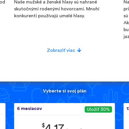
 od
Naše mužské a ženské hlasy sú nahrané
Na
skutočnými rodenými hovorcami. Mnohí
pr
konkurenti používajú umelé hlasy.
sú
Ak
bu
ja
Zobraziť viac
Vyberte si svoj plán
6 mesiacov
1
Uložiť 30%
$
4.17