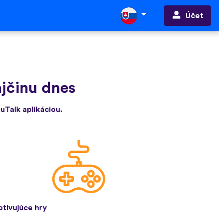
Účet
ajčinu dnes
 uTalk aplikáciou.
tivujúce hry