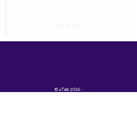
©
uTalk
2026 -
Vyrobené s láskou v
Londýne
Všeobecné obchodné
podmienky
|
Zásady
ochrany osobných
údajov
|
Podpora
|
Blog
|
Stiahnuť&nbsp;
Prehliadnite si túto
stránku v:
English
Français
Deutsch
(British)
Español
Italiano
Русский
Nederlands
Svenska
Norsk
Dansk
Suomi
Magyar
Ελληνικά
Türkçe
עברית