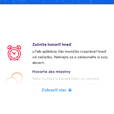
Začnite hovoriť hneď
uTalk aplikácia Vás momôže rozprávať hneď
od začiatku. Nahrajte sa a zdokonaľte si svoj
akcent.
Hovorte ako miestny
Naše mužské a ženské hlasy sú nahrané
skutočnými rodenými hovorcami. Mnohí
konkurenti používajú umelé hlasy.
Zobraziť viac