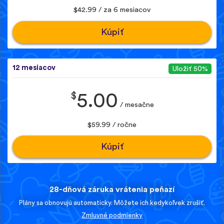
$42.99 / za 6 mesiacov
Kúpiť
12 mesiacov
Uložiť 50%
$
5.00
/ mesačne
$59.99 / ročne
Kúpiť
28-dňová záruka vrátenia peňazí
Plány sa obnovujú automaticky. Môžete ich kedykoľvek zrušiť.
Zmluvné podmienky