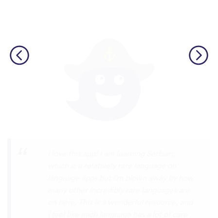
Although I only downloaded the app today,
I'm liking what I have seen, so far. I have
been playing around with it to try to learn
the format and how to navigate around
the app and have found it to be really user
friendly. When listening to the fluent
speakers' pronunciation, I really liked that
the phrase was spoken by both male and
female speakers, as I sometimes struggle
with hearing/understanding low register
voices. Although it can be a little