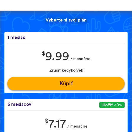
Vyberte si svoj plán
1 mesiac
$
9.99
/ mesačne
Zrušiť kedykoľvek
Kúpiť
6 mesiacov
Uložiť 30%
$
7.17
/ mesačne