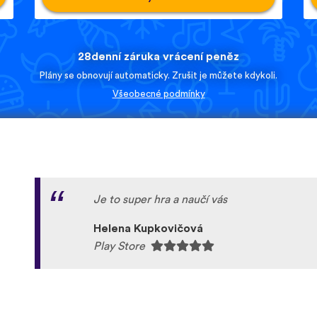
28denní záruka vrácení peněz
Plány se obnovují automaticky. Zrušit je můžete kdykoli.
Všeobecné podmínky
Je to super hra a naučí vás
Helena Kupkovičová
Play Store