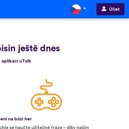
Účet
isin ještě dnes
 aplikací uTalk
ení na bázi her
chle se naučte užitečné fráze – díky našim