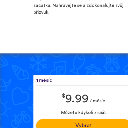
začátku. Nahrávejte se a zdokonalujte svůj
přízvuk.
1 měsíc
$
9.99
/ měsíc
Můžete kdykoli zrušit
Vybrat