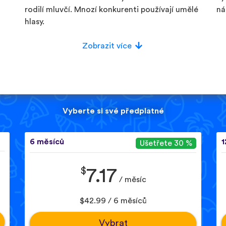
rodilí mluvčí. Mnozí konkurenti používají umělé
ná
hlasy.
Zobrazit více
Vyberte si své předplatné
6 měsíců
1
Ušetřete 30 %
$
7.17
/ měsíc
$42.99 / 6 měsíců
Vybrat