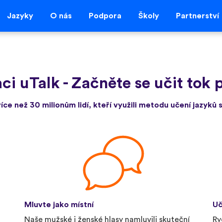
Jazyky
O nás
Podpora
Školy
Partnerství
aci uTalk
-
Začněte se učit tok p
více než 30 milionům lidí, kteří využili metodu učení jazyků s
Mluvte jako místní
Uč
Naše mužské i ženské hlasy namluvili skuteční
Ry