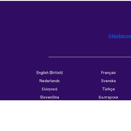
Všeobecn
English (British)
Français
Nederlands
Svenska
Ελληνικά
Türkçe
Slovenčina
Български
ไทย
Tiếng Việt