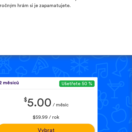
ročným hrám si je zapamatujete.
2 měsíců
Ušetřete 50 %
$
5.00
/ měsíc
$59.99 / rok
Vybrat