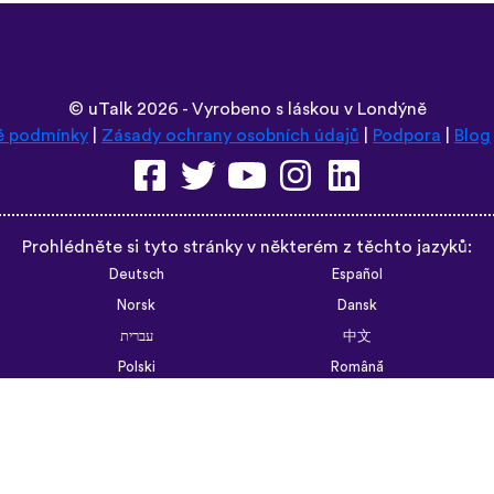
©
uTalk
2026 - Vyrobeno s láskou v Londýně
é podmínky
|
Zásady ochrany osobních údajů
|
Podpora
|
Blog
Prohlédněte si tyto stránky v některém z těchto jazyků:
Deutsch
Español
Norsk
Dansk
עברית
中文
Polski
Română
한국어
Português do Brasil
Монгол
Azərbaycan dili