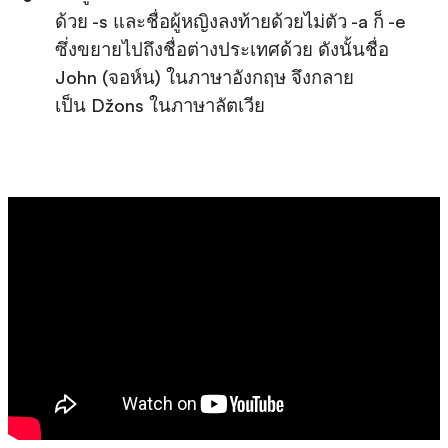
ด้วย -s และชื่อผู้หญิงลงท้ายด้วยไม่ตัว -a ก็ -e
ซึ่งขยายไปถึงชื่อต่างประเทศด้วย ดังนั้นชื่อ
John (จอห์น) ในภาษาอังกฤษ จึงกลาย
เป็น Džons ในภาษาลัตเวีย