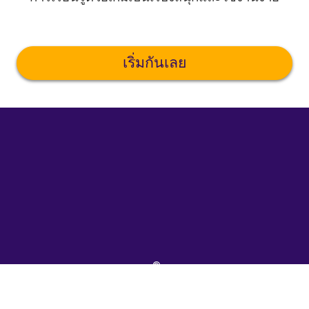
เริ่มกันเลย
©
uTalk
2026
-