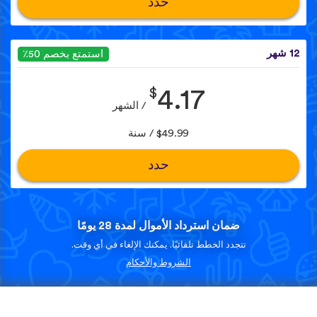
حدد
12 شهر
استمتع بخصم 50٪
$
4.17
/ الشهر
$49.99 / سنة
حدد
ضمان استرداد الأموال لمدة 28 يومًا
تتجدد الخطط تلقائيًا. يمكنك الإلغاء في أي وقت.
الشروط والأحكام