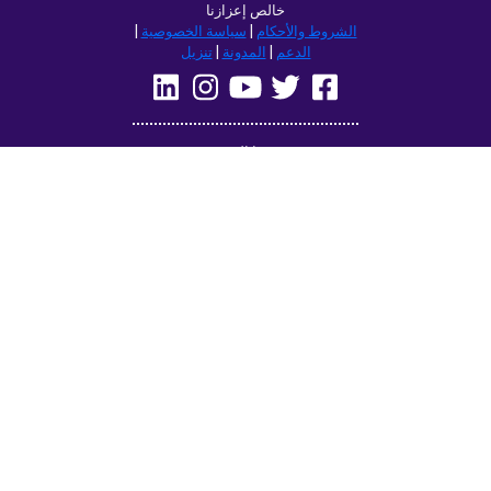
تصفح هذا الموقع في:
Deutsch
Français
English
(British)
Русский
Italiano
Español
Norsk
Svenska
Nederlands
Magyar
Suomi
Dansk
Ελληνικά
Türkçe
עברית
Čeština
日本語
中文
Polski
Български
Slovenčina
Română
فارسی
Bahasa
(ایران)
Indonesia
한국어
Tiếng
ไทย
Việt
Português
Українська
العربية
do Brasil
الرسمية
الحديثة
Azərbaycan
Монгол
dili