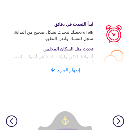
ابدأ التحدث في دقائق
uTalk يجعلك تتحدث بشكل صحيح من البداية.
سجل لنفسك واتقن النطق.
تحدث مثل السكان المحليين
أصواتنا الذكور والإناث لدينا هي أصوات ناطقين
أصليين حقيقيين. يستخدم العديد من المنافسين
إظهار المزيد
الأصوات الاصطناعية.