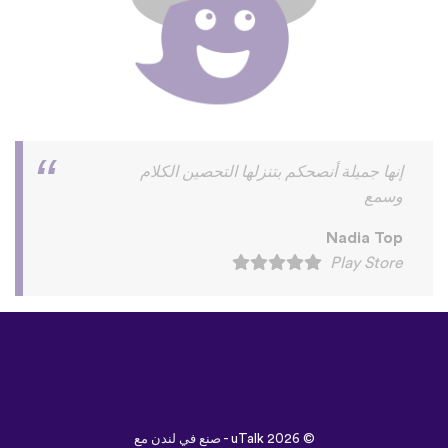
افضل تطبيق لغات في العالم
👍
♥
️🥰
🇷
🇹
🧿
💯
🥰
Nadiah Issa
Play Store
©
uTalk
2026 - صنع في لندن مع
خالص إعزازنا
الشروط والأحكام
|
سياسة الخصوصية
|
الدعم
|
المدونة
|
تنزيل