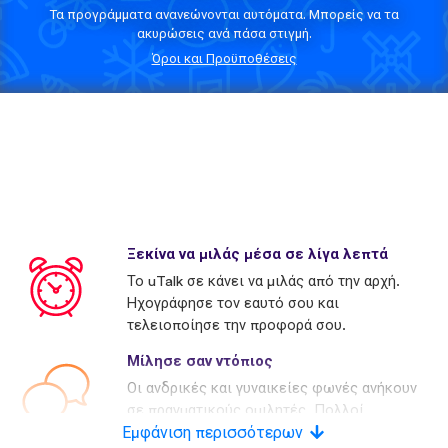
Τα προγράμματα ανανεώνονται αυτόματα. Μπορείς να τα
ακυρώσεις ανά πάσα στιγμή.
Όροι και Προϋποθέσεις
Ξεκίνα να μιλάς μέσα σε λίγα λεπτά
Το uTalk σε κάνει να μιλάς από την αρχή.
Ηχογράφησε τον εαυτό σου και
τελειοποίησε την προφορά σου.
Μίλησε σαν ντόπιος
Οι ανδρικές και γυναικείες φωνές ανήκουν
σε πραγματικούς ομιλητές. Πολλοί
Εμφάνιση περισσότερων
ανταγωνιστές χρησιμοποιούν τεχνητές