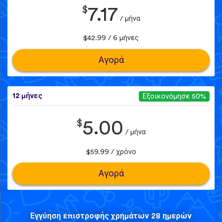
$
7.17
/ μήνα
$42.99 / 6 μήνες
Αγορά
12 μήνες
Εξοικονόμησε 50%
$
5.00
/ μήνα
$59.99 / χρόνο
Αγορά
Εγγύηση επιστροφής χρημάτων 28 ημερών