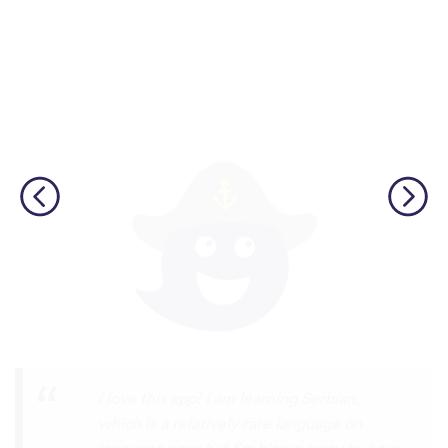
φωνές.
Although I only downloaded the app today,
I'm liking what I have seen, so far. I have
been playing around with it to try to learn
the format and how to navigate around
the app and have found it to be really user
friendly. When listening to the fluent
speakers' pronunciation, I really liked that