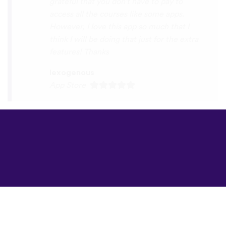
©
uTalk
2026 -
Δημιουργήθηκε στο
Λονδίνο με αγάπη
Όροι & Προϋποθέσεις
|
Πολιτική Απορρήτου
|
Υποστήριξη
|
Blog
|
Λήψη
Περιήγηση στον
ιστότοπο σε:
English
Français
Deutsch
(British)
Español
Italiano
Русский