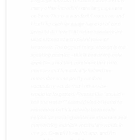
the phrase was spoken by both male and
female speakers, as I sometimes struggle
with hearing/understanding low register
voices. Although it can be a little
disconcerting hearing the recordings of
your own voice (nobody likes the sound of
their own voice), it is really helpful to hear
it played back-to-back with the fluent
pronunciation for comparison and self
critique. I think I'm going to have fun with
this app and look forward to learning a
little (or a lot) of Turkish before my holiday
next summer.
Delilah64
App Store