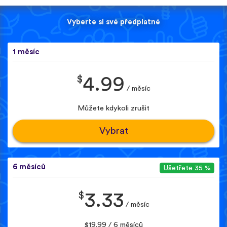
Vyberte si své předplatné
1 měsíc
$
4.99
/ měsíc
Můžete kdykoli zrušit
Vybrat
6 měsíců
Ušetřete 35 %
$
3.33
/ měsíc
$19.99 / 6 měsíců