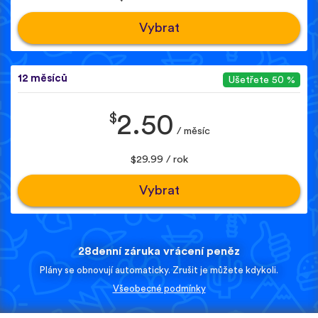
Vybrat
12 měsíců
Ušetřete 50 %
$
2.50
/ měsíc
$29.99 / rok
Vybrat
28denní záruka vrácení peněz
Plány se obnovují automaticky. Zrušit je můžete kdykoli.
Všeobecné podmínky