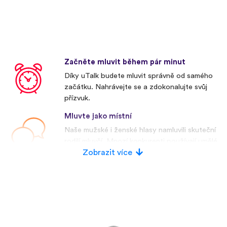
Začněte mluvit během pár minut
Díky uTalk budete mluvit správně od samého
začátku. Nahrávejte se a zdokonalujte svůj
přízvuk.
Mluvte jako místní
Naše mužské i ženské hlasy namluvili skuteční
rodilí mluvčí. Mnozí konkurenti používají umělé
hlasy.
Zobrazit více