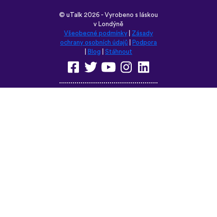
©
uTalk
2026 - Vyrobeno s láskou
v Londýně
Všeobecné podmínky
|
Zásady
ochrany osobních údajů
|
Podpora
|
Blog
|
Stáhnout
Prohlédněte si tyto stránky v
některém z těchto jazyků:
English
Français
Deutsch
(British)
Español
Italiano
Русский
Nederlands
Svenska
Norsk
Dansk
Suomi
Magyar
Ελληνικά
Türkçe
עברית
中文
日本語
Čeština
Slovenčina
Български
Polski
Română
فارسی
Bahasa
(ایران)
Indonesia