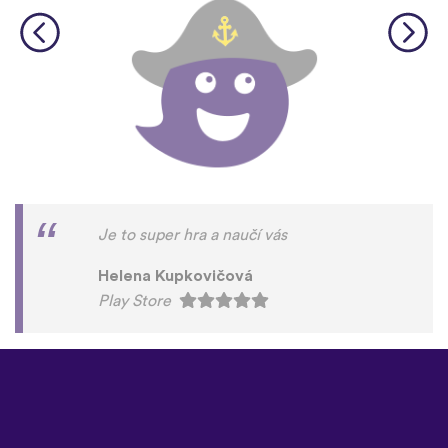
Je to super hra a naučí vás
Helena Kupkovičová
Play Store