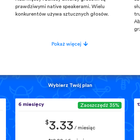
prawdziwymi native speakerami. Wielu
sł
konkurentów używa sztucznych głosów.
tr
Ab
gr
Pokaż więcej
Wybierz Twój plan
6 miesięcy
1
Zaoszczędź 35%
$
3.33
/ miesiąc