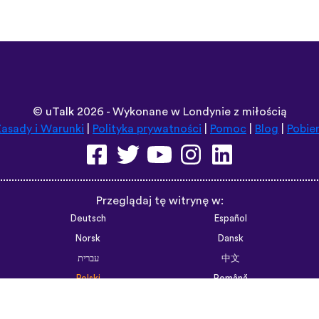
©
uTalk
2026 - Wykonane w Londynie z miłością
asady i Warunki
|
Polityka prywatności
|
Pomoc
|
Blog
|
Pobie
Przeglądaj tę witrynę w:
Deutsch
Español
Norsk
Dansk
עברית
中文
Polski
Română
한국어
Português do Brasil
Монгол
Azərbaycan dili