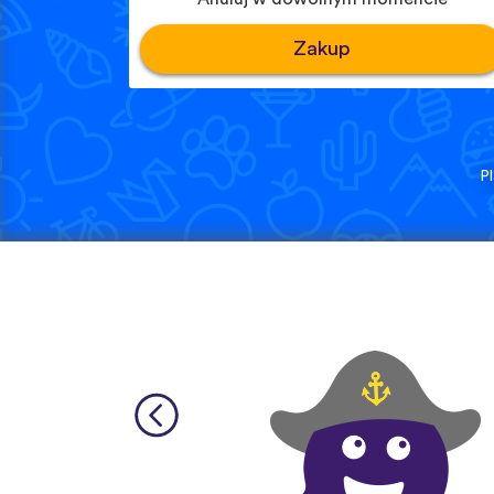
Zakup
P