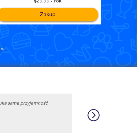
$29.99 / rok
Zakup
e.
auka sama przyjemność