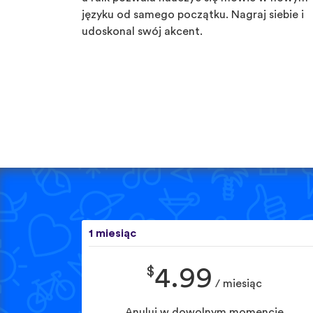
języku od samego początku. Nagraj siebie i
udoskonal swój akcent.
1 miesiąc
$
4.99
/ miesiąc
Anuluj w dowolnym momencie