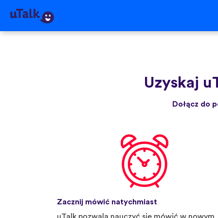
Uzyskaj u
Dołącz do p
Zacznij mówić natychmiast
uTalk pozwala nauczyć się mówić w nowym