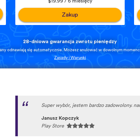
$19.99 / 6 miesięcy
Zakup
28-dniowa gwarancja zwrotu pieniędzy
lany odnawiają się automatycznie. Możesz anulować w dowolnym momenci
Zasady i Warunki
Super wybór, jestem bardzo zadowolony. n
Janusz Kopczyk
Play Store