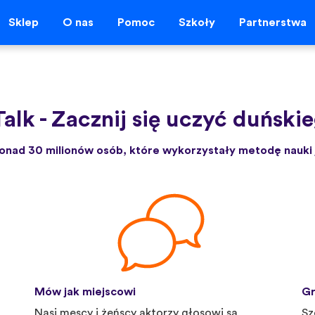
Sklep
O nas
Pomoc
Szkoły
Partnerstwa
Talk
-
Zacznij się uczyć duńskie
onad 30 milionów osób, które wykorzystały metodę nauki 
Mów jak miejscowi
Gr
Nasi męscy i żeńscy aktorzy głosowi są
Sz