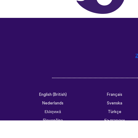
Z
English (British)
Français
Nederlands
Svenska
Ελληνικά
Türkçe
Slovenčina
Български
ไทย
Tiếng Việt