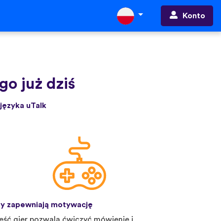
Konto
go już dziś
języka uTalk
y zapewniają motywację
eść gier pozwala ćwiczyć mówienie i