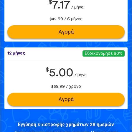
$
7.17
/ μήνα
$42.99 / 6 μήνες
Αγορά
12 μήνες
Εξοικονόμησε 50%
$
5.00
/ μήνα
$59.99 / χρόνο
Αγορά
Εγγύηση επιστροφής χρημάτων 28 ημερών