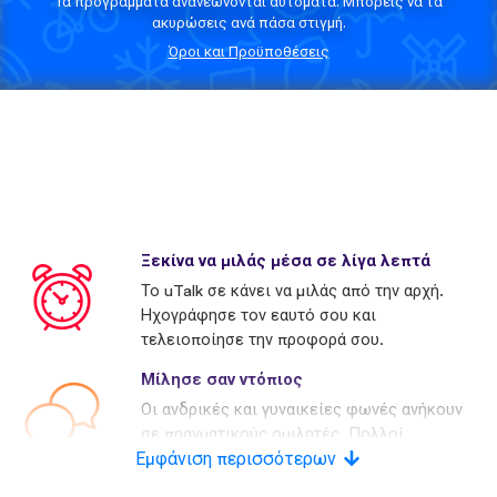
Τα προγράμματα ανανεώνονται αυτόματα. Μπορείς να τα
ακυρώσεις ανά πάσα στιγμή.
Όροι και Προϋποθέσεις
Ξεκίνα να μιλάς μέσα σε λίγα λεπτά
Το uTalk σε κάνει να μιλάς από την αρχή.
Ηχογράφησε τον εαυτό σου και
τελειοποίησε την προφορά σου.
Μίλησε σαν ντόπιος
Οι ανδρικές και γυναικείες φωνές ανήκουν
σε πραγματικούς ομιλητές. Πολλοί
Εμφάνιση περισσότερων
ανταγωνιστές χρησιμοποιούν τεχνητές
φωνές.