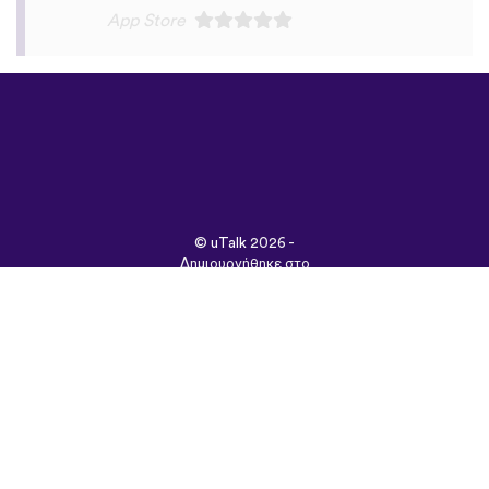
©
uTalk
2026 -
Δημιουργήθηκε στο
Λονδίνο με αγάπη
Όροι & Προϋποθέσεις
|
Πολιτική Απορρήτου
|
Υποστήριξη
|
Blog
|
Λήψη
Περιήγηση στον
ιστότοπο σε:
English
Français
Deutsch
(British)
Español
Italiano
Русский
Nederlands
Svenska
Norsk
Dansk
Suomi
Magyar