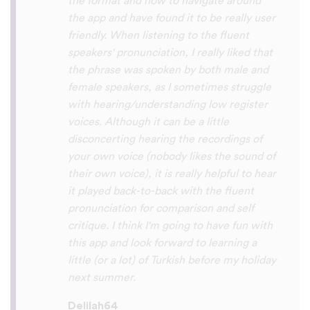
So many languages makes me so happy
because of you, I’ll be able to learn
Lingala, Yoruba , Zulu , Xhosa !!! Thank
you x10000000 ! And your games are very
interactive, fun and the vocabulary words
that you suggest offer a great virtual
immersion / introduction to the language
:) perfect for beginners!!! Ps: Are you
planing to add Ewe , Fon and Akan in the
future?
😍
😍
😍
they are the official
languages of Benin, Togo and Ghana :D
Thanks
🙏
😊
Sunshiiiine_004
App Store