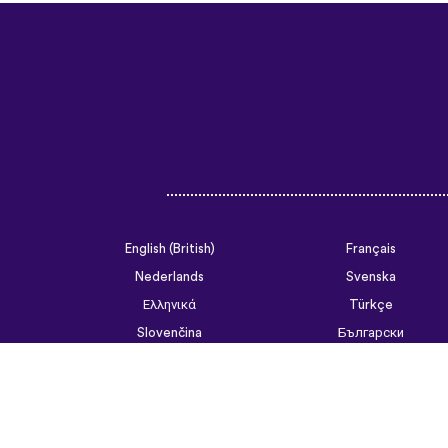
English (British)
Français
Nederlands
Svenska
Ελληνικά
Türkçe
Slovenčina
Български
ไทย
Tiếng Việt