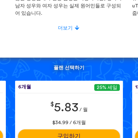
!
남자 성우와 여자 성우는 실제 원어민들로 구성되
u
어 있습니다.
줍
더보기
플랜 선택하기
6개월
25% 세일
$
5.83
/ 월
$34.99 / 6개월
구입하기