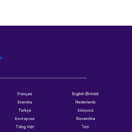
ش
Français
English (British)
Svenska
Nederlands
Türkçe
Ελληνικά
Български
Slovenčina
Tiếng Việt
ไทย