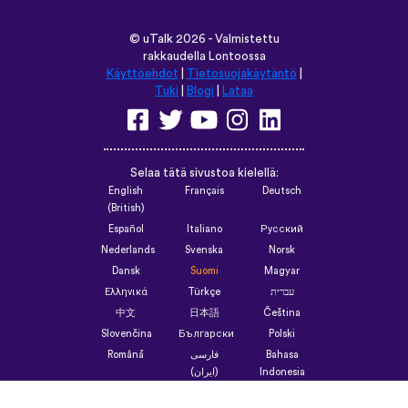
©
uTalk
2026 - Valmistettu
rakkaudella Lontoossa
Käyttöehdot
|
Tietosuojakäytäntö
|
Tuki
|
Blogi
|
Lataa
Selaa tätä sivustoa kielellä:
English
Français
Deutsch
(British)
Español
Italiano
Русский
Nederlands
Svenska
Norsk
Dansk
Suomi
Magyar
Ελληνικά
Türkçe
עברית
中文
日本語
Čeština
Slovenčina
Български
Polski
Română
فارسی
Bahasa
(ایران)
Indonesia
ไทย
Tiếng Việt
한국어