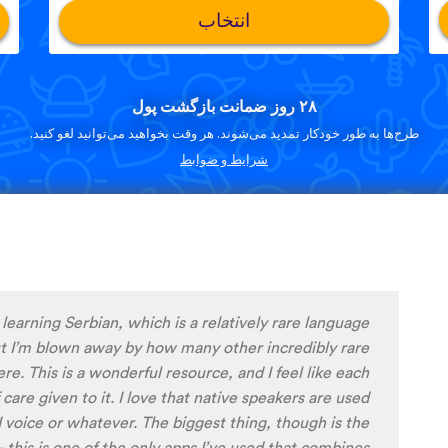
انتخاب
۲۸ روز ضمانت بازگشت پول
طرح‌ها به طور خودکار تمدید می‌شوند. هر وقت بخواهید می‌توانید لغو کنید.
شرایط و ضوابط
oaded the app today, I'm liking what I have seen, so
ying around with it to try to learn the format and how
 the app and have found it to be really user friendly.
he fluent speakers' pronunciation, I really liked that
e was spoken by both male and female speakers, as I
le with hearing/understanding low register voices.