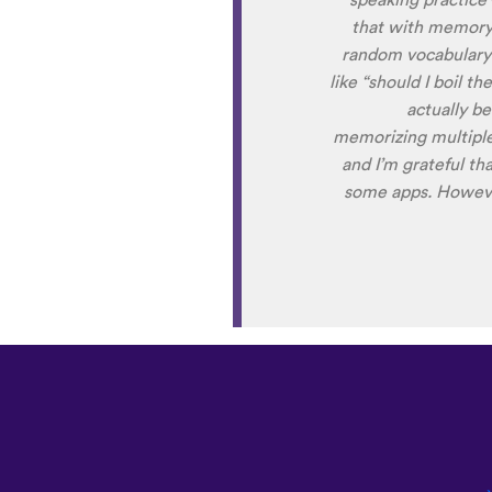
Although it can be
own voice (nobody lik
to hear it 
comparison and self
and look forward to le
د