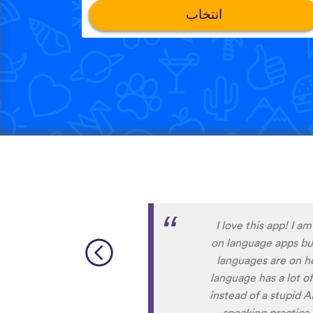
انتخاب
Although I only downl
far. I have been pla
to navigate around
When listening to t
the phras
sometimes strugg