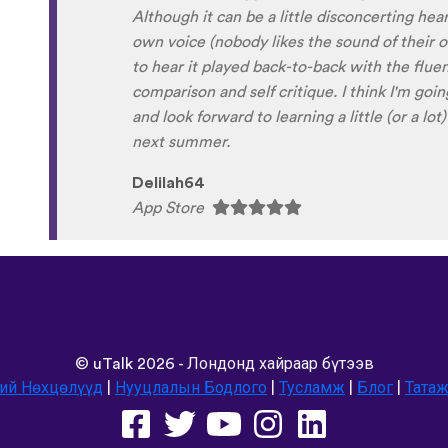
Xhosa !!! Thank you x10000000 ! And your g
fun and the vocabulary words that you sugges
immersion / introduction to the language :) p
Are you planing to add Ewe , Fon and Akan i
are the official languages of Benin, Togo a
Sunshiiiine_004
App Store
©
uTalk
2026 - Лондонд хайраар бүтээв
ий Нөхцөлүүд
|
Нууцлалын Бодлого
|
Тусламж
|
Блог
|
Татаж