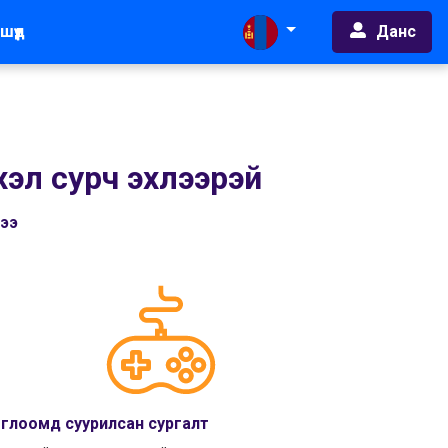
Данс
шүүд
хэл сурч эхлээрэй
чээ
глоомд суурилсан сургалт