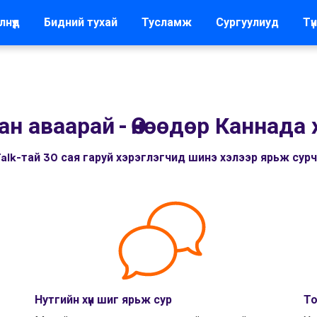
лнүүд
Бидний тухай
Тусламж
Сургуулиуд
Түн
ан аваарай
-
Өнөөдөр Каннада 
alk-тай 30 сая гаруй хэрэглэгчид шинэ хэлээр ярьж сур
Нутгийн хүн шиг ярьж сур
То