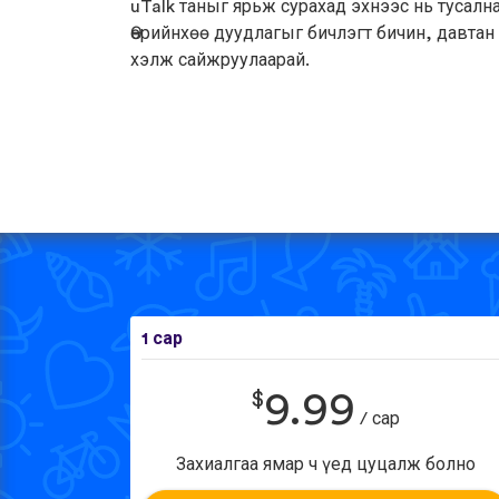
uTalk таныг ярьж сурахад эхнээс нь тусална
Өөрийнхөө дуудлагыг бичлэгт бичин, давтан
хэлж сайжруулаарай.
1 сар
$
9.99
/ сар
Захиалгаа ямар ч үед цуцалж болно