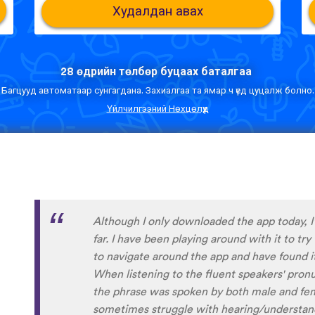
Худалдан авах
28 өдрийн төлбөр буцаах баталгаа
Багцууд автоматаар сунгагдана. Захиалгаа та ямар ч үед цуцалж болно.
Үйлчилгээний Нөхцөлүүд
I’m SOOOOO grateful, you are literally th
African languages !!!!! I recently took a DNA 
reconnect with my African roots and it’s so h
languages other than Swahili on the internet
easily accessible… the fact that you have 
so happy because of you, I’ll be able to learn