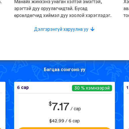
.
Манайх жинхэнэ унаган хэлтэй эмэгтэй,
Хэ
эрэгтэй дуу оруулагчидтай. Бусад
ав
өрсөлдөгчид хиймэл дуу хоолой хэрэглэдэг.
то
Дэлгэрэнгүй харуулна уу
Багцаа сонгоно уу
6 сар
1
30 % хэмнээрэй
$
7.17
/ сар
$42.99 / 6 сар