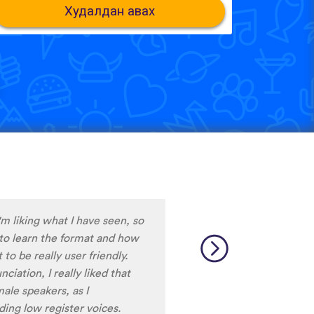
Худалдан авах
e only app who has SO MANY
test and I really want to
ard to find African
 and the resources aren’t
So many languages makes me
 Lingala, Yoruba , Zulu ,