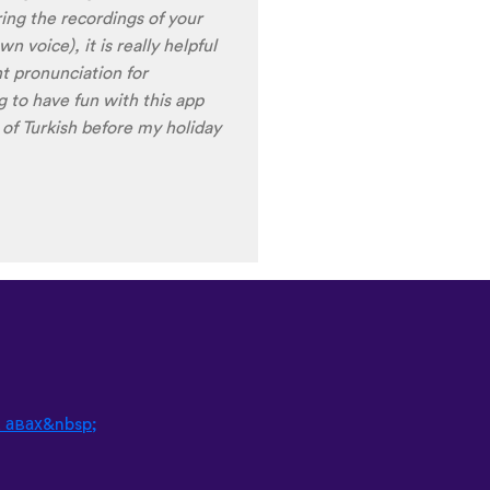
ames are very interactive,
t offer a great virtual
erfect for beginners!!! Ps:
n the future?
😍
😍
😍
they
nd Ghana :D Thanks
🙏
😊
 авах&nbsp;