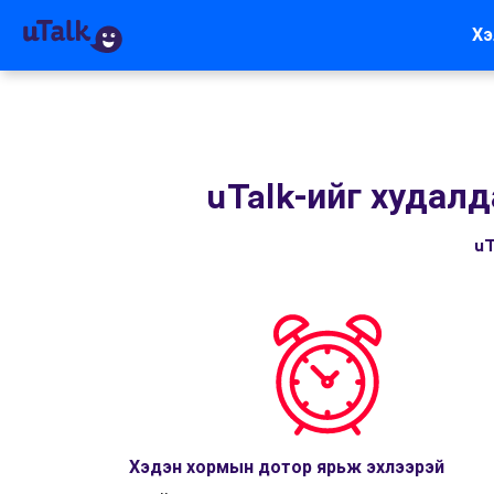
Хэ
uTalk-ийг худалд
uT
Хэдэн хормын дотор ярьж эхлээрэй