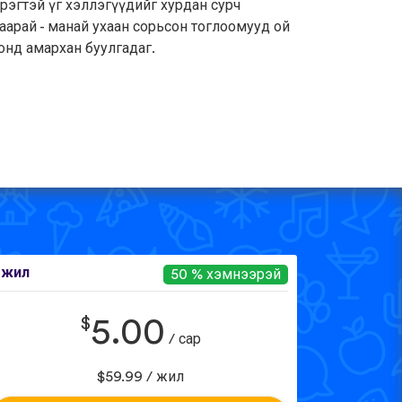
рэгтэй үг хэллэгүүдийг хурдан сурч
аарай - манай ухаан сорьсон тоглоомууд ой
онд амархан буулгадаг.
 жил
50 % хэмнээрэй
$
5.00
/ сар
$59.99 / жил