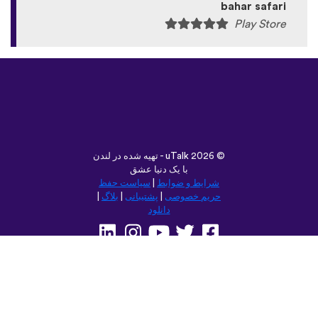
bahar safari
Play Store
©
uTalk
2026 - تهیه شده در لندن
با یک دنیا عشق
شرایط و ضوابط
|
سیاست حفظ
حریم خصوصی
|
پشتیبانی
|
بلاگ
|
دانلود
مرور این سایت در:
Deutsch
Français
English
(British)
Русский
Italiano
Español