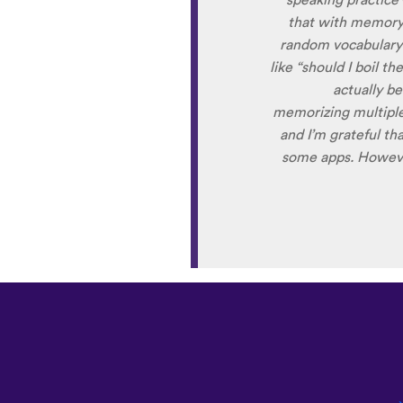
Although it can be
own voice (nobody lik
to hear it 
comparison and self
and look forward to le
د