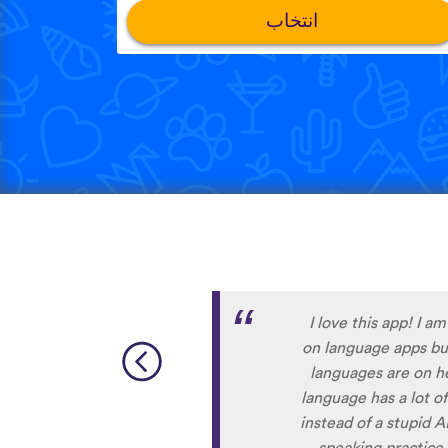
انتخاب
Although I only downl
far. I have been pla
to navigate around
When listening to t
the phras
sometimes strugg