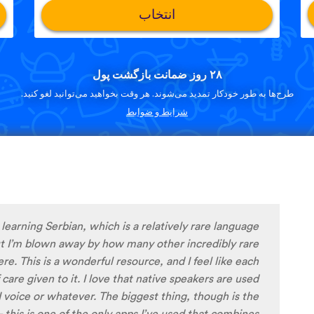
انتخاب
۲۸ روز ضمانت بازگشت پول
طرح‌ها به طور خودکار تمدید می‌شوند. هر وقت بخواهید می‌توانید لغو کنید.
شرایط و ضوابط
oaded the app today, I'm liking what I have seen, so
ying around with it to try to learn the format and how
 the app and have found it to be really user friendly.
he fluent speakers' pronunciation, I really liked that
e was spoken by both male and female speakers, as I
le with hearing/understanding low register voices.