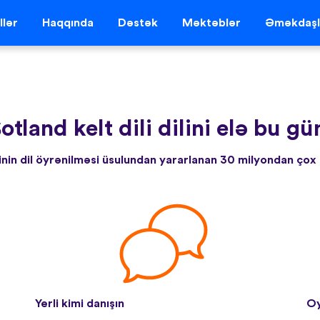
llər
Haqqında
Dəstək
Məktəblər
Əməkdaşl
otland kelt dili dilini elə bu 
inin dil öyrənilməsi üsulundan yararlanan 30 milyondan çox
Yerli kimi danışın
Oy