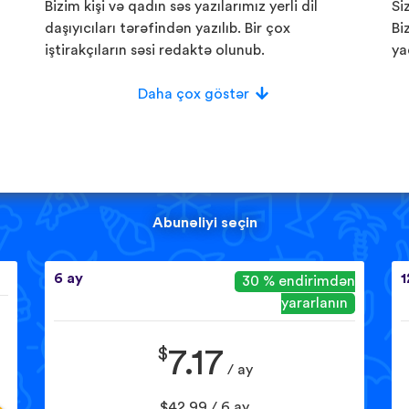
Bizim kişi və qadın səs yazılarımız yerli dil
Si
daşıyıcıları tərəfindən yazılıb. Bir çox
Bi
iştirakçıların səsi redaktə olunub.
ya
Daha çox göstər
Abunəliyi seçin
6 ay
1
30 % endirimdən
yararlanın
$
7.17
/ ay
$42.99 / 6 ay