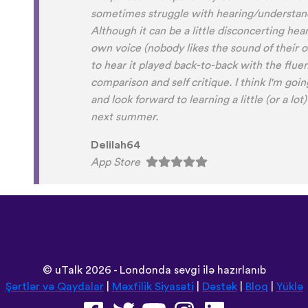
happy because of you, I’ll be able to learn L
!!! Thank you x10000000 ! And your games ar
the vocabulary words that you suggest offer 
introduction to the language :) perfect for b
planing to add Ewe , Fon and Akan in the fu
official languages of Benin, Togo and Ghana
Sunshiiiine_004
App Store
©
uTalk
2026 - Londonda sevgi ilə hazırlanıb
Şərtlər və Qaydalar
|
Məxfilik Siyasəti
|
Dəstək
|
Bloq
|
Yüklə