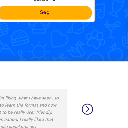
Seç
e only app who has SO MANY
test and I really want to
hard to find African languages
sources aren’t easily
y languages makes me so