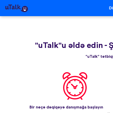
Di
"uTalk"u əldə edin
-
Ş
"uTalk" tətbiq
Bir neçə dəqiqəyə danışmağa başlayın