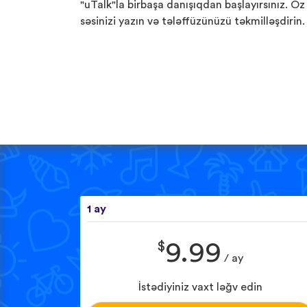
"uTalk"la birbaşa danışıqdan başlayırsınız. Öz
səsinizi yazın və tələffüzünüzü təkmilləşdirin.
1 ay
$
9.99
/ ay
İstədiyiniz vaxt ləğv edin