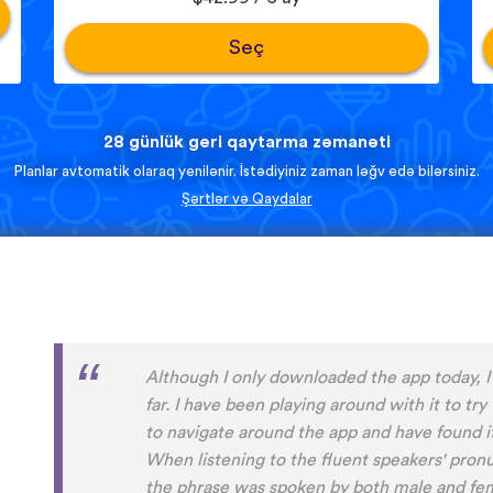
Seç
28 günlük geri qaytarma zəmanəti
Planlar avtomatik olaraq yenilənir. İstədiyiniz zaman ləğv edə bilərsiniz.
Şərtlər və Qaydalar
I’m SOOOOO grateful, you are literally th
African languages !!!!! I recently took a DNA 
reconnect with my African roots and it’s so 
other than Swahili on the internet and the re
accessible… the fact that you have So man