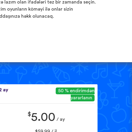
zə lazım olan ifadələri tez bir zamanda seçin.
zim oyunların köməyi ilə onlar sizin
ddaşınıza həkk olunacaq.
2 ay
50 % endirimdən
yararlanın
$
5.00
/ ay
$59.99 / il