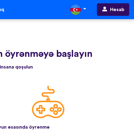
Hesab
ıq
gün öyrənməyə başlayın
 insana qoşulun
un əsasında öyrənmə