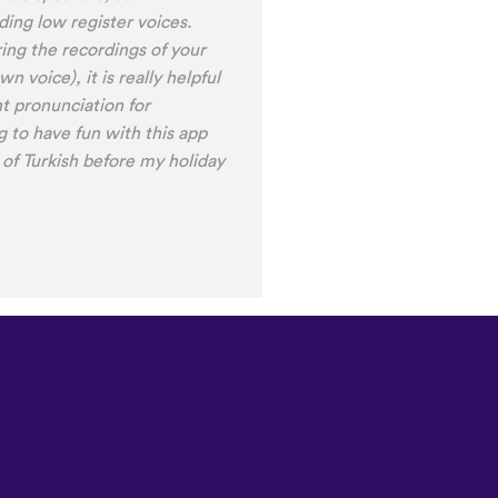
ingala, Yoruba , Zulu , Xhosa
e very interactive, fun and
a great virtual immersion /
eginners!!! Ps: Are you
ture?
😍
😍
😍
they are the
 :D Thanks
🙏
😊