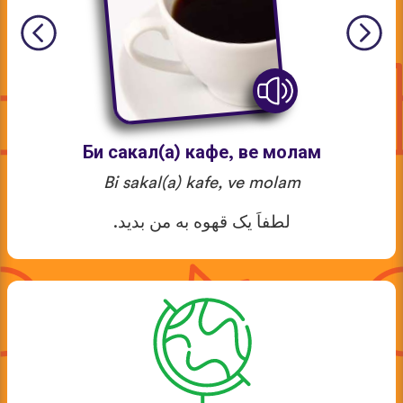
Би сакал(а) кафе, ве молам
Bi sakal(a) kafe, ve molam
لطفاَ یک قهوه به من بدید.