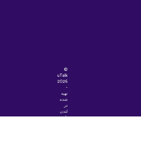
©
uTalk
2026
-
تهیه
شده
در
لندن
با
یک
دنیا
عشق