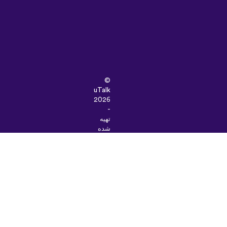
©
uTalk
2026
-
تهیه
شده
در
لندن
با
یک
دنیا
عشق
شرایط
و
ضوابط
|