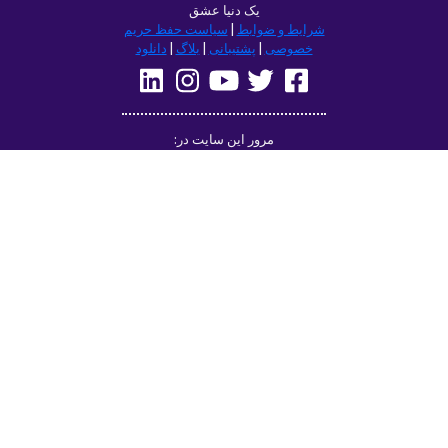
یک دنیا عشق
شرایط و ضوابط
|
سیاست حفظ حریم
خصوصی
|
پشتیبانی
|
بلاگ
|
دانلود
مرور این سایت در:
Deutsch
Français
English
(British)
Русский
Italiano
Español
Norsk
Svenska
Nederlands
Magyar
Suomi
Dansk
Ελληνικά
Türkçe
עברית
Čeština
日本語
中文
Polski
Български
Slovenčina
Română
فارسی
Bahasa
(ایران)
Indonesia
한국어
Tiếng
ไทย
Việt
Português
Українська
العربية
do Brasil
الرسمية