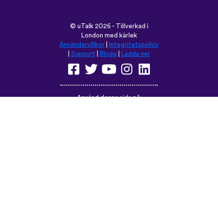
©
uTalk
2026 - Tillverkad i
London med kärlek
Användarvillkor
|
Integritetspolicy
|
Support
|
Blogg
|
Ladda ner
Använd denna sida på:
English
Français
Deutsch
(British)
Español
Italiano
Русский
Nederlands
Svenska
Norsk
Dansk
Suomi
Magyar
Ελληνικά
Türkçe
עברית
中文
日本語
Čeština
Slovenčina
Български
Polski
Română
فارسی
Bahasa
(ایران)
Indonesia
ไทย
Tiếng
한국어