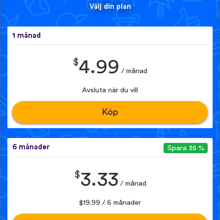
Välj din plan
1 månad
$
4.99
/ månad
Avsluta när du vill
Köp
6 månader
Spara 35 %
$
3.33
/ månad
$19.99 / 6 månader