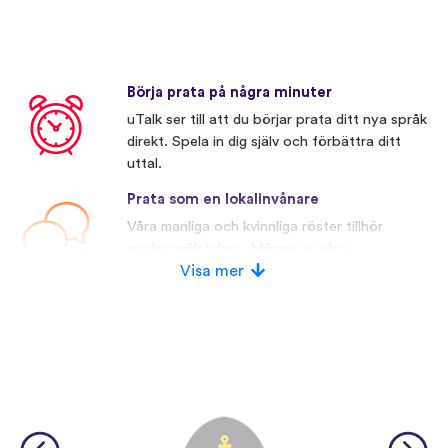
Börja prata på några minuter
uTalk ser till att du börjar prata ditt nya språk
direkt. Spela in dig själv och förbättra ditt
uttal.
Prata som en lokalinvånare
Våra manliga och kvinnliga röster tillhör
modersmålstalare. Många av våra
konkurrenter använder konstgjorda röster.
Visa mer