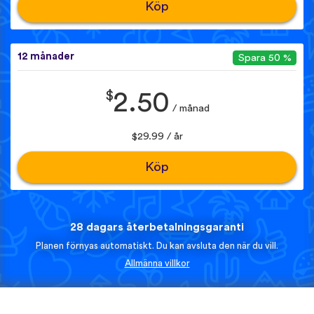
Köp
12 månader
Spara 50 %
$
2.50
/ månad
$29.99 / år
Köp
28 dagars återbetalningsgaranti
Planen förnyas automatiskt. Du kan avsluta den när du vill.
Allmänna villkor