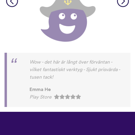
Wow - det här är långt över förväntan -
vilket fantastiskt verktyg - Sjukt prisvärda -
tusen tack!
Emma He
Play Store