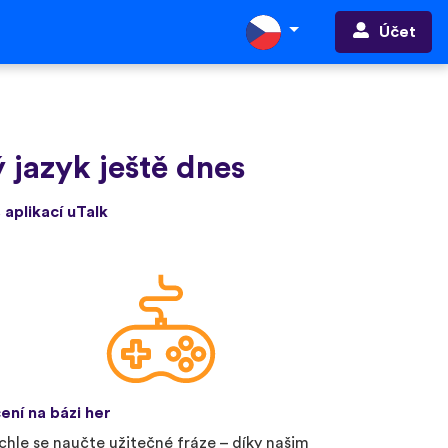
Účet
 jazyk ještě dnes
 aplikací uTalk
ení na bázi her
chle se naučte užitečné fráze – díky našim