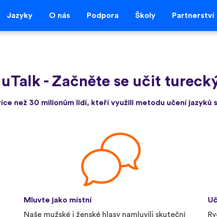
Jazyky
O nás
Podpora
Školy
Partnerství
 uTalk
-
Začněte se učit turecký
více než 30 milionům lidí, kteří využili metodu učení jazyků s
Mluvte jako místní
Uč
Naše mužské i ženské hlasy namluvili skuteční
Ry