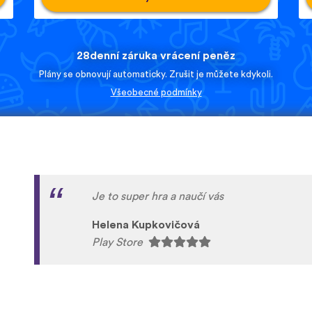
28denní záruka vrácení peněz
Plány se obnovují automaticky. Zrušit je můžete kdykoli.
Všeobecné podmínky