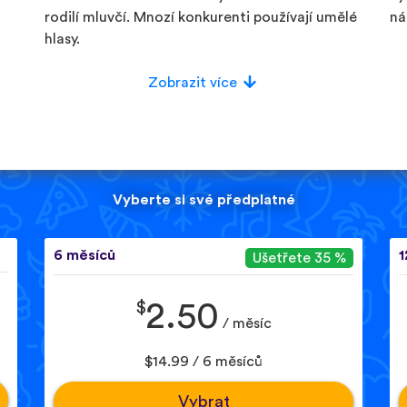
rodilí mluvčí. Mnozí konkurenti používají umělé
ná
hlasy.
Zobrazit více
Vyberte si své předplatné
6 měsíců
1
Ušetřete 35 %
$
2.50
/ měsíc
$14.99 / 6 měsíců
Vybrat