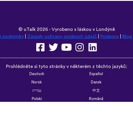
©
uTalk
2026 - Vyrobeno s láskou v Londýně
é podmínky
|
Zásady ochrany osobních údajů
|
Podpora
|
Blog
Prohlédněte si tyto stránky v některém z těchto jazyků:
Deutsch
Español
Norsk
Dansk
עברית
中文
Polski
Română
한국어
Português do Brasil
Монгол
Azərbaycan dili