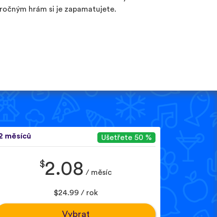
ročným hrám si je zapamatujete.
2 měsíců
Ušetřete 50 %
$
2.08
/ měsíc
$24.99 / rok
Vybrat