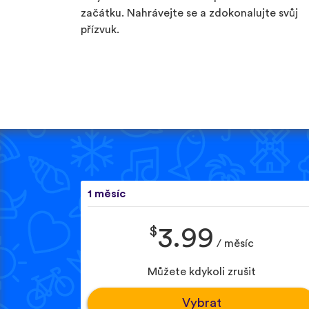
začátku. Nahrávejte se a zdokonalujte svůj
přízvuk.
1 měsíc
$
3.99
/ měsíc
Můžete kdykoli zrušit
Vybrat