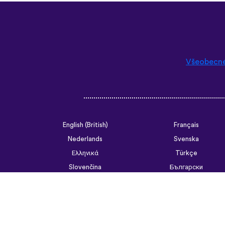
Všeobecn
English (British)
Français
Nederlands
Svenska
Ελληνικά
Türkçe
Slovenčina
Български
ไทย
Tiếng Việt