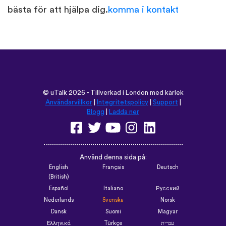
bästa för att hjälpa dig.
komma i kontakt
©
uTalk
2026 - Tillverkad i London med kärlek
Användarvillkor
|
Integritetspolicy
|
Support
|
Blogg
|
Ladda ner
Använd denna sida på:
English
Français
Deutsch
(British)
Español
Italiano
Русский
Nederlands
Svenska
Norsk
Dansk
Suomi
Magyar
Ελληνικά
Türkçe
עברית