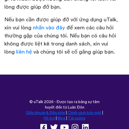
lòng được giúp đỡ bạn.
Nếu bạn cần được giúp đỡ với ứng dụng uTalk,
xin vui lòng
nhấn vào đây
để xem các câu hỏi
thường gặp của chúng tôi. Nếu bạn có câu hỏi
không được liệt kê trong danh sách, xin vui
lòng
liên hệ
và chúng tôi sẽ cố gắng giúp bạn.
©
uTalk
2026 - Được tạo ra bằng sự tâm
huyết đến từ Luân Đôn
Điều khoản & Điều kiện
|
Chính sách bảo mật
|
Hỗ trợ
|
Blog
|
Tải xuống