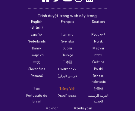
Trình duyệt trang web này trong:
English
Français
Deutsch
(British)
Español
Italiano
Русский
Nederlands
Svenska
Norsk
Dansk
Suomi
Magyar
Ελληνικά
Türkçe
עברית
中文
日本語
Čeština
Slovenčina
Български
Polski
Română
فارسی (ایران)
Bahasa
Indonesia
ไทย
Tiếng Việt
한국어
Português do
Українська
العربية الرسمية
Brasil
الحديثة
Монгол
Azərbaycan
dili