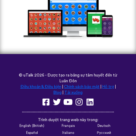
©
uTalk
2026 - Được tạo ra bằng sự tâm huyết đến từ
Luân Đôn
Điều khoản & Điều kiện
|
Chính sách bảo mật
|
Hỗ trợ
|
Blog
|
Tải xuống
Trình duyệt trang web này trong:
English (British)
Français
Deutsch
Español
Italiano
Русский