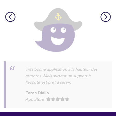
Très bonne application à la hauteur des
attentes. Mais surtout un support à
l’écoute est prêt à servir.
Taran Diallo
App Store