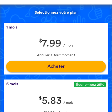
Sélectionnez votre plan
1 mois
$
7.99
/ mois
Annuler à tout moment
Acheter
6 mois
Économisez 25%
$
5.83
/ mois