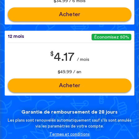
$34.99 / 6 mois
Acheter
12 mois
Économisez 50%
$
4.17
/ mois
$49.99 / an
Acheter
Garantie de remboursement de 28 jours
Les plans sont renouvelés automatiquement sauf s'ils sont annulés
via les paramètres de votre compte.
Termes et conditions