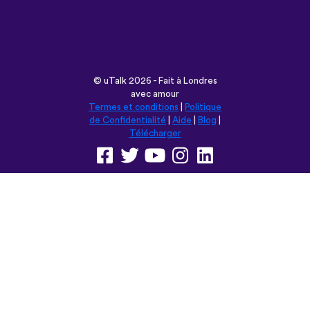
©
uTalk
2026 - Fait à Londres
avec amour
Termes et conditions
|
Politique
de Confidentialité
|
Aide
|
Blog
|
Télécharger
Parcourir ce site en:
English
Français
Deutsch
(British)
Español
Italiano
Русский
Nederlands
Svenska
Norsk
Dansk
Suomi
Magyar
Ελληνικά
Türkçe
עברית
中文
日本語
Čeština