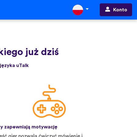
Konto
iego już dziś
języka uTalk
y zapewniają motywację
eść gier pozwala ćwiczyć mówienie i