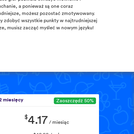
uchanie, a ponieważ są one coraz
udniejsze, możesz pozostać zmotywowany.
y zdobyć wszystkie punkty w najtrudniejszej
ze, musisz zacząć myśleć w nowym języku!
2 miesięcy
Zaoszczędź 50%
$
4.17
/ miesiąc