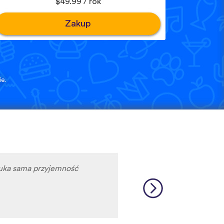
$49.99 / rok
Zakup
e.