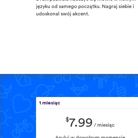
języku od samego początku. Nagraj siebie i
udoskonal swój akcent.
1 miesiąc
$
7.99
/ miesiąc
Anuluj w dowolnym momencie