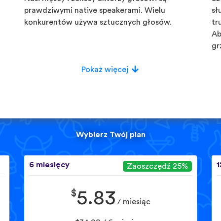
prawdziwymi native speakerami. Wielu
sł
konkurentów używa sztucznych głosów.
tr
Ab
gr
Pokaż więcej
Wybierz Twój plan
6 miesięcy
1
Zaoszczędź 25%
$
5.83
/ miesiąc