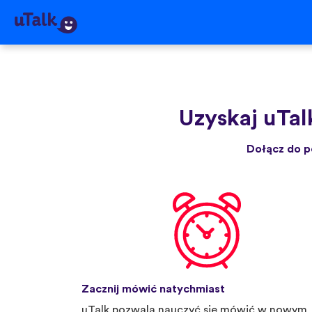
Uzyskaj uTal
Dołącz do p
Zacznij mówić natychmiast
uTalk pozwala nauczyć się mówić w nowym