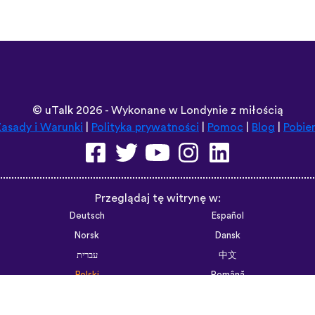
©
uTalk
2026 - Wykonane w Londynie z miłością
asady i Warunki
|
Polityka prywatności
|
Pomoc
|
Blog
|
Pobie
Przeglądaj tę witrynę w:
Deutsch
Español
Norsk
Dansk
עברית
中文
Polski
Română
한국어
Português do Brasil
Монгол
Azərbaycan dili