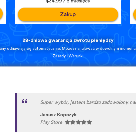
$34.99 / 6 miesięcy
Zakup
28-dniowa gwarancja zwrotu pieniędzy
lany odnawiają się automatycznie. Możesz anulować w dowolnym momenci
Zasady i Warunki
Super aplikacja!
Rafał Wichary
Play Store