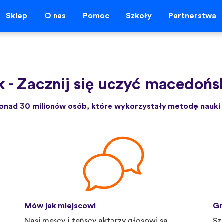
Sklep
O nas
Pomoc
Szkoły
Partnerstwa
k
-
Zacznij się uczyć macedońsk
onad 30 milionów osób, które wykorzystały metodę nauki 
Mów jak miejscowi
Gr
Nasi męscy i żeńscy aktorzy głosowi są
Sz