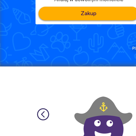
Zakup
P