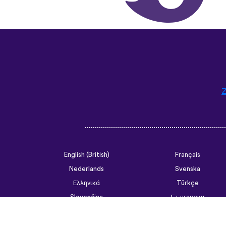
Z
English (British)
Français
Nederlands
Svenska
Ελληνικά
Türkçe
Slovenčina
Български
ไทย
Tiếng Việt