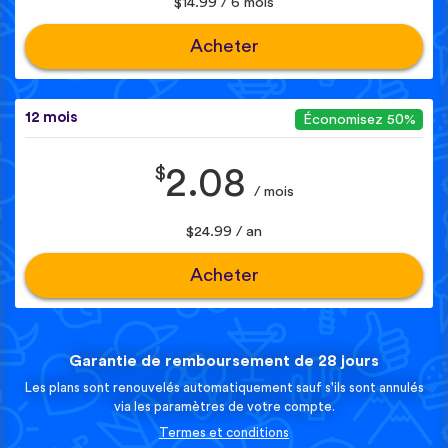
$14.99 / 6 mois
Acheter
12 mois
Économisez 50%
$
2.08
/ mois
$24.99 / an
Acheter
Garantie de remboursement de 28 jours
Les plans sont renouvelés automatiquement sauf s'ils sont annulés
via les paramètres de votre compte.
Termes et conditions