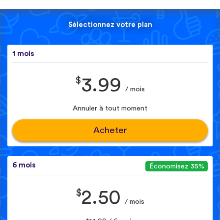
Sélectionnez votre plan
1 mois
$
3.99
/ mois
Annuler à tout moment
Acheter
6 mois
Économisez 35%
$
2.50
/ mois