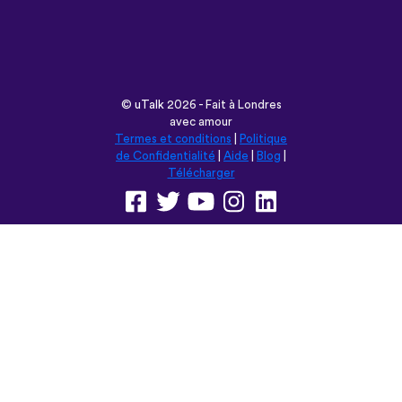
©
uTalk
2026 - Fait à Londres
avec amour
Termes et conditions
|
Politique
de Confidentialité
|
Aide
|
Blog
|
Télécharger
Parcourir ce site en:
English
Français
Deutsch
(British)
Español
Italiano
Русский
Nederlands
Svenska
Norsk
Dansk
Suomi
Magyar
Ελληνικά
Türkçe
עברית
中文
日本語
Čeština