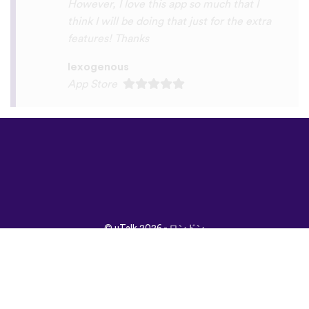
©
uTalk
2026 - ロンドン
で開発されました
取引条件
|
プライバシポ
リシー
|
サポート
|
ブロ
グ
|
ダウンロード
言語：
English
Français
Deutsch
(British)
Español
Italiano
Русский
Nederlands
Svenska
Norsk
Dansk
Suomi
Magyar
Ελληνικά
Türkçe
עברית
中文
日本
Čeština