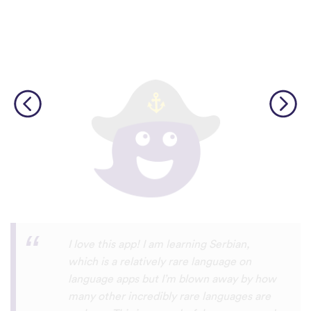
Although I only downloaded the app today,
I'm liking what I have seen, so far. I have
been playing around with it to try to learn
the format and how to navigate around
the app and have found it to be really user
friendly. When listening to the fluent
speakers' pronunciation, I really liked that
the phrase was spoken by both male and
female speakers, as I sometimes struggle