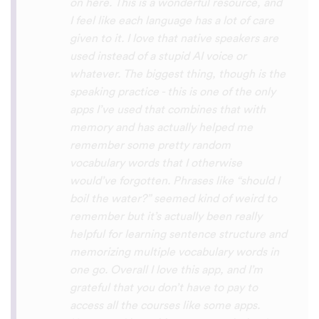
with hearing/understanding low register
voices. Although it can be a little
disconcerting hearing the recordings of
your own voice (nobody likes the sound of
their own voice), it is really helpful to hear
it played back-to-back with the fluent
pronunciation for comparison and self
critique. I think I'm going to have fun with
this app and look forward to learning a
little (or a lot) of Turkish before my holiday
next summer.
Delilah64
App Store