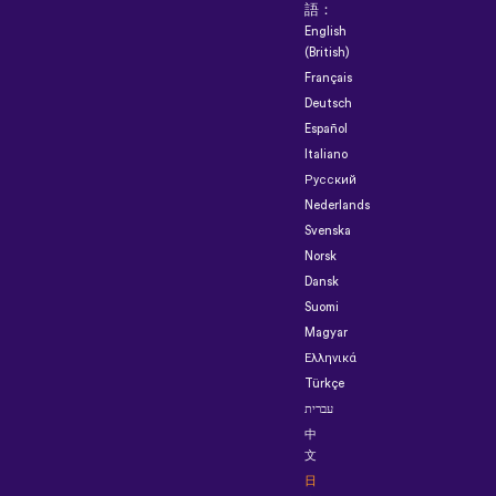
語：
English
(British)
Français
Deutsch
Español
Italiano
Русский
Nederlands
Svenska
Norsk
Dansk
Suomi
Magyar
Ελληνικά
Türkçe
עברית
中
文
日