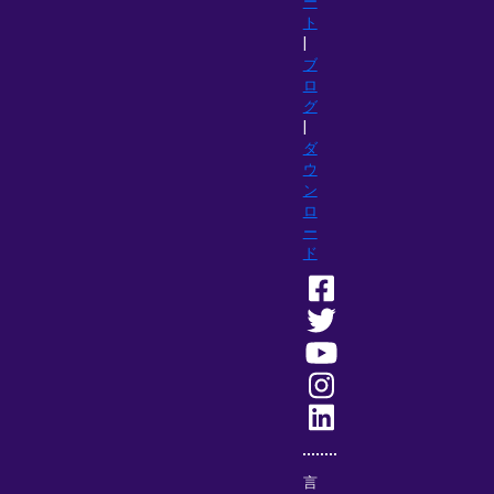
ー
ト
|
ブ
ロ
グ
|
ダ
ウ
ン
ロ
ー
ド
言