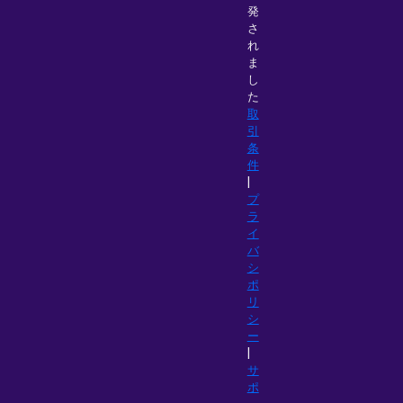
発
さ
れ
ま
し
た
取
引
条
件
|
プ
ラ
イ
バ
シ
ポ
リ
シ
ー
|
サ
ポ